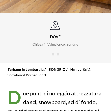
DOVE
Chiesa in Valmalenco, Sondrio
Turismo in Lombardia
SONDRIO
Noleggi Sci &
Briciole
Snowboard Pircher Sport
di
D
pane
ue punti di noleggio attrezzatura
da sci, snowboard, sci di fondo,
sci alpinismo e ciaspole e un negozio di