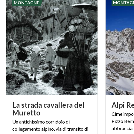
MONTAGNE
MONTAG
La strada cavallera del
Alpi
Re
Muretto
Cime impone
Pizzo Berni
Un antichissimo corridoio di
abbraccian
collegamento alpino, via di transito di