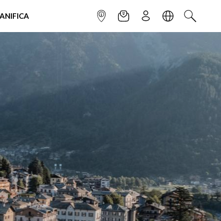
IANIFICA
INFOPOINT
NEWSLETTER
ISCRIVITI
LINGUA
CERCA