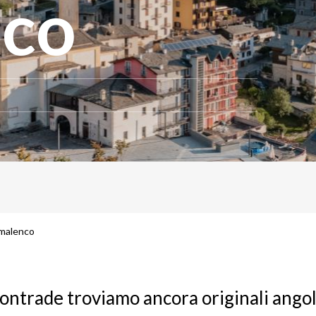
nco
almalenco
contrade troviamo ancora originali angol