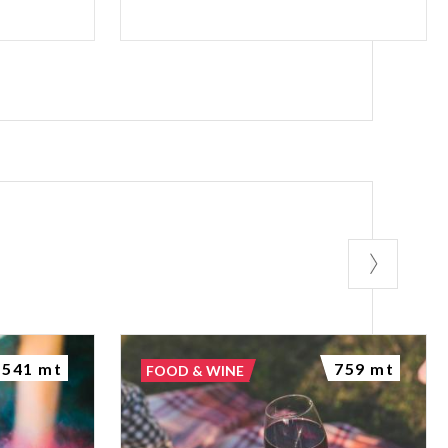
541 mt
759 mt
FOOD & WINE