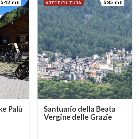
542 mt
585 mt
ARTE E CULTURA
ke
Palù
Santuario della Beata
Vergine delle Grazie