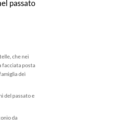
nel passato
elle, che nei
a facciata posta
famiglia dei
i del passato e
tonio da