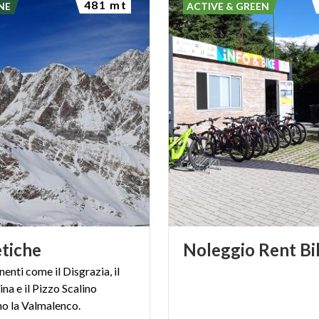
481 mt
NE
ACTIVE & GREEN
tiche
Noleggio
Rent
Bi
nti come il Disgrazia, il
na e il Pizzo Scalino
o la Valmalenco.