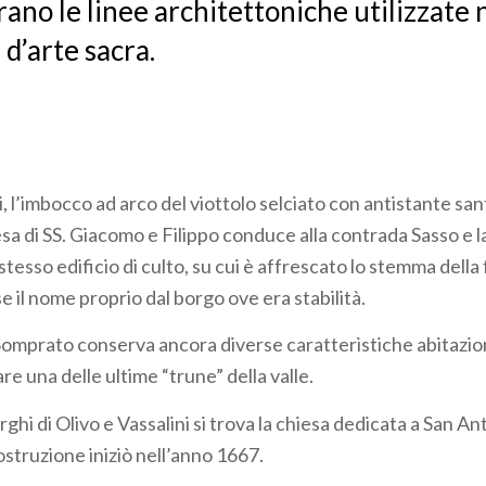
ano le linee architettoniche utilizzate 
 d’arte sacra.
l’imbocco ad arco del viottolo selciato con antistante sant
esa di SS. Giacomo e Filippo conduce alla contrada Sasso e l
 stesso edificio di culto, su cui è affrescato lo stemma della 
 il nome proprio dal borgo ove era stabilità.
Somprato conserva ancora diverse caratteristiche abitazion
are una delle ultime “trune” della valle.
rghi di Olivo e Vassalini si trova la chiesa dedicata a San An
ostruzione iniziò nell’anno 1667.