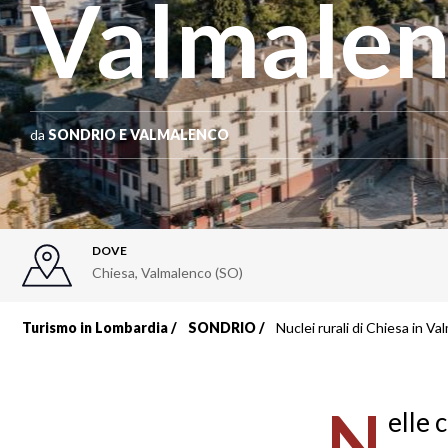
Valmale
da
SONDRIO E VALMALENCO
DOVE
Chiesa, Valmalenco (SO)
Turismo in Lombardia
SONDRIO
Nuclei rurali di Chiesa in V
Briciole
di
N
elle 
pane