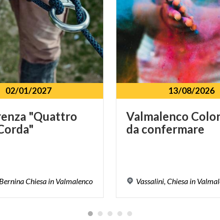
02/01/2027
13/08/2026
renza
"Quattro
Valmalenco
Colo
Corda"
da
confermare
Bernina
Chiesa
in
Valmalenco
Vassalini,
Chiesa
in
Valmal