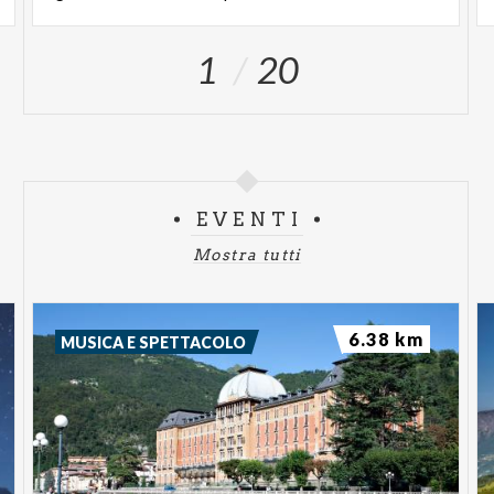
7-8 novembre
-
Sapori d’autunno
-
Piazza
1
20
Brembana
La rassegna è organizzata
con il contributo di
Regione Lombardia, Bando Lombardia Style
seconda edizione
EVENTI
Mostra tutti
6.38 km
MUSICA E SPETTACOLO