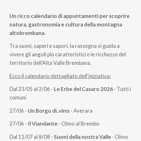
Briciole
di
Un ricco calendario di appuntamenti per scoprire
pane
natura, gastronomia e cultura della montagna
altobrembana.
Tra suoni, saperi e sapori, la rassegna vi guida a
vivere gli angoli più caratteristici e le ricchezze del
territorio dell'Alta Valle Brembana.
Ecco il calendario dettagliato dell'iniziativa:
Dal 23/05 al 2/06
-
Le Erbe del Casaro 2026
-
Tutti i
comuni
27/06
-
Un Borgo di..vino
- Averara
27/06
-
Il Viandante
-
Olmo al Brembo
Dal 11/07 al 8/08
-
Suoni della nostra Valle
-
Olmo