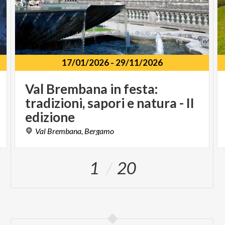
17/01/2026
-
29/11/2026
Val Brembana in festa:
tradizioni, sapori e natura - II
edizione
Val
Brembana,
Bergamo
1
20