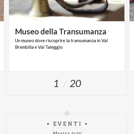
Museo
della
Transumanza
Un
museo
dove
riscoprire
la
transumanza
in
Val
Brembilla
e
Val
Taleggio
1
20
EVENTI
Mostra tutti