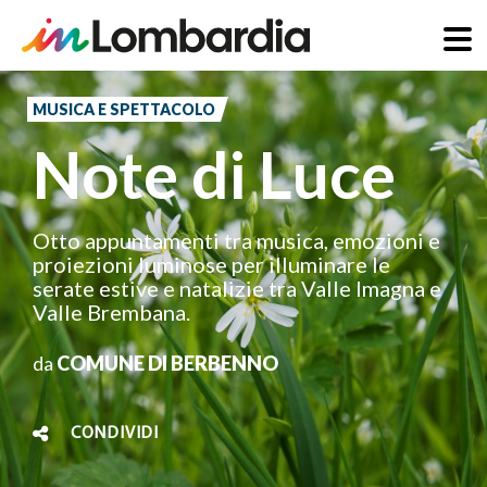
Salta
al
MUSICA E SPETTACOLO
contenuto
Note di Luce
principale
Otto appuntamenti tra musica, emozioni e
proiezioni luminose per illuminare le
serate estive e natalizie tra Valle Imagna e
Valle Brembana.
da
COMUNE DI BERBENNO
CONDIVIDI