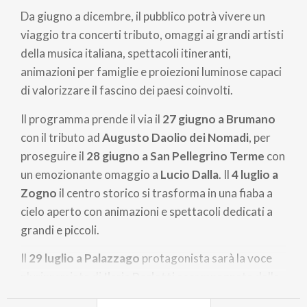
Da giugno a dicembre, il pubblico potrà vivere un
viaggio tra concerti tributo, omaggi ai grandi artisti
della musica italiana, spettacoli itineranti,
animazioni per famiglie e proiezioni luminose capaci
di valorizzare il fascino dei paesi coinvolti.
Il programma prende il via il
27 giugno a Brumano
con il tributo ad
Augusto Daolio dei Nomadi
, per
proseguire il
28 giugno a San Pellegrino Terme
con
un emozionante omaggio a
Lucio Dalla
. Il
4 luglio a
Zogno
il centro storico si trasforma in una fiaba a
cielo aperto con animazioni e spettacoli dedicati a
grandi e piccoli.
Il
29 luglio a Palazzago
protagonista sarà la voce
pluripremiata di
Ilaria Perletti
accompagnata dalla
Party Mood Band
, mentre il
7 agosto a Val