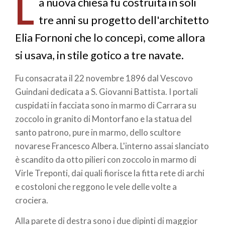
L
pane
a nuova chiesa fu costruita in soli
tre anni su progetto dell'architetto
Elia Fornoni che lo concepì, come allora
si usava, in stile gotico a tre navate.
Fu consacrata il 22 novembre 1896 dal Vescovo
Guindani dedicata a S. Giovanni Battista. I portali
cuspidati in facciata sono in marmo di Carrara su
zoccolo in granito di Montorfano e la statua del
santo patrono, pure in marmo, dello scultore
novarese Francesco Albera. L'interno assai slanciato
è scandito da otto pilieri con zoccolo in marmo di
Virle Treponti, dai quali fiorisce la fitta rete di archi
e costoloni che reggono le vele delle volte a
crociera.
Alla parete di destra sono i due dipinti di maggior