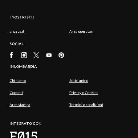
I NOSTRI SITI
ariaspa.it
Area operatori
SOCIAL
IN LOMBARDIA
Chi siamo
Socio unico
Contatti
Privacy e Cookies
Area stampa
Termini e condizioni
INTEGRATO CON