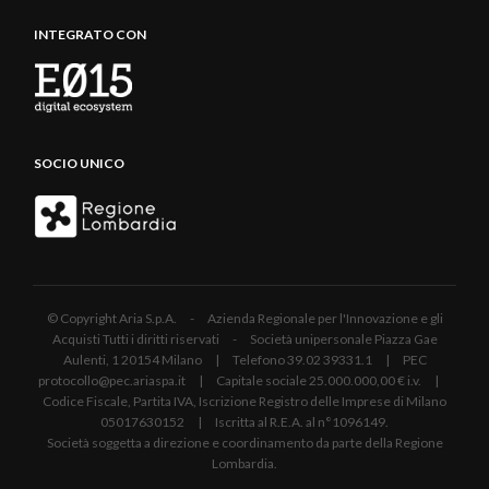
INTEGRATO CON
SOCIO UNICO
© Copyright Aria S.p.A. - Azienda Regionale per l'Innovazione e gli
Acquisti Tutti i diritti riservati - Società unipersonale Piazza Gae
Aulenti, 1 20154 Milano | Telefono 39.02 39331.1 | PEC
protocollo@pec.ariaspa.it | Capitale sociale 25.000.000,00 € i.v. |
Codice Fiscale, Partita IVA, Iscrizione Registro delle Imprese di Milano
05017630152 | Iscritta al R.E.A. al n°1096149.
Società soggetta a direzione e coordinamento da parte della Regione
Lombardia.