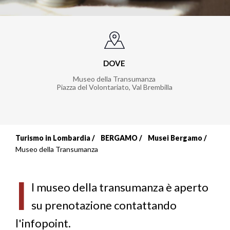
DOVE
Museo della Transumanza
Piazza del Volontariato
,
Val Brembilla
Turismo in Lombardia
BERGAMO
Musei Bergamo
Briciole
Museo della Transumanza
di
I
pane
l museo della transumanza è aperto
su prenotazione contattando
l'infopoint.