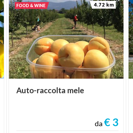
4.72 km
FOOD & WINE
Auto-raccolta
mele
€ 3
da