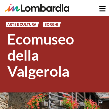
Salta
al
ARTE E CULTURA
BORGHI
contenuto
Ecomuseo
principale
della
Valgerola