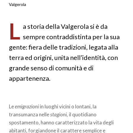
Briciole
Valgerola
di
L
pane
a storia della Valgerola si è da
sempre contraddistinta per la sua
gente: fiera delle tradizioni, legata alla
terra ed origini, unita nell’identità, con
grande senso di comunità e di
appartenenza.
Le
emigrazioni
in luoghi vicini o lontani, la
transumanza nelle
stagioni,
il quotidiano
spostamento, hanno caratterizzato la vita degli
abitanti, forgiandone il carattere semplice e