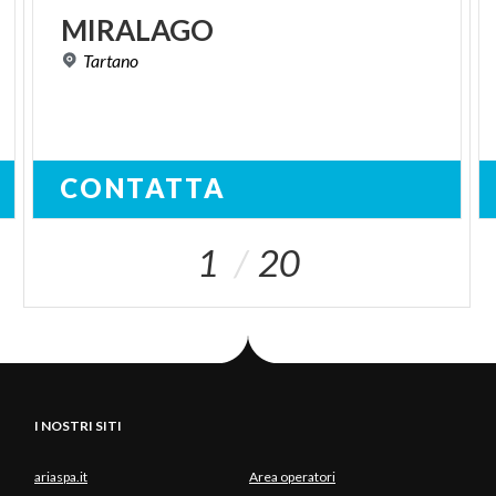
MIRALAGO
Tartano
CONTATTA
1
20
I NOSTRI SITI
ariaspa.it
Area operatori