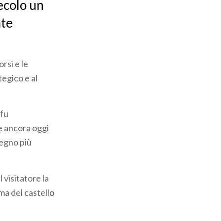
secolo un
ate
rsi e le
tegico e al
 fu
e ancora oggi
segno più
 visitatore la
ma del castello