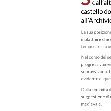
dall’al
castello d
all’Archivi
La sua posizione
mulattiere che c
tempo stesso un
Nel corso dei se
progressivament
sopravvivono. La
evidente di ques
Dalla sommità de
suggestione di 
medievale.