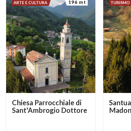
196 mt
ARTE E CULTURA
TURISMO 
Chiesa Parrocchiale di
Santua
Sant'Ambrogio Dottore
Madonn