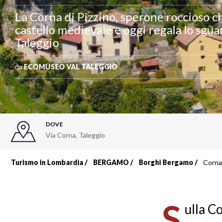
La Corna di Pizzino, sperone roccioso 
castello medievale e oggi regala lo sgua
Taleggio
da
ECOMUSEO VAL TALEGGIO
DOVE
Via Corna
,
Taleggio
Turismo in Lombardia
BERGAMO
Borghi Bergamo
Corna 
Briciole
di
S
ulla C
pane