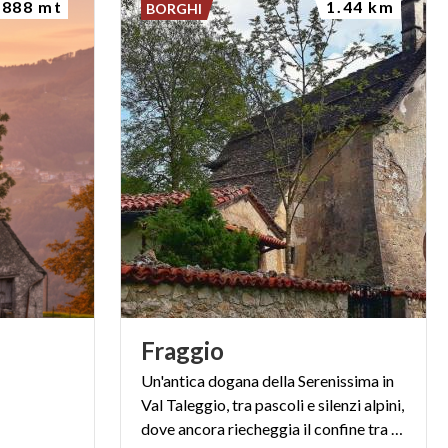
888 mt
1.44 km
BORGHI
Fraggio
Un'antica dogana della Serenissima in
Val Taleggio, tra pascoli e silenzi alpini,
dove ancora riecheggia il confine tra due mondi.