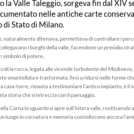
to la Valle Taleggio, sorgeva fin dal XIV 
ocumentato nelle antiche carte conserv
o di Stato di Milano.
, naturalmente difensiva, permetteva di controllare i perco
ollegavano i borghi della valle, facendone un presidio stra
 simbolo di potere.
coli la rocca, legata alle vicende turbolente del Medioevo,
e smantellata e trasformata, fino a ridursi nelle forme ch
 casa-torre, rimasta a testimoniare l’antico impianto, è il 
ta storia che si intreccia con il paesaggio.
lla Corna lo sguardo si apre sull’intera valle, restituendo al
un luogo in cui natura e memoria custodiscono ancora l’ani