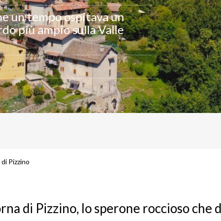
che un tempo ospitava un
rdo più ampio sulla Valle
di Pizzino
orna di Pizzino, lo sperone roccioso che