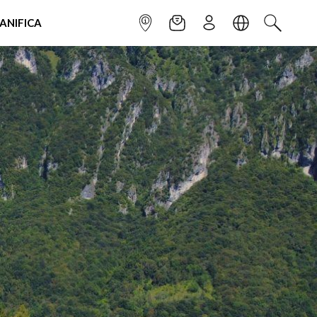
IANIFICA
INFOPOINT
NEWSLETTER
ISCRIVITI
LINGUA
CERCA