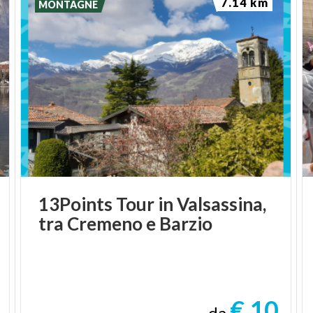
7.14 km
MONTAGNE
13Points
Tour
in
Valsassina,
tra
Cremeno
e
Barzio
€ 10
da