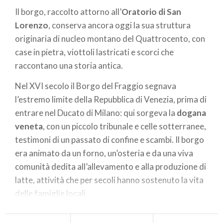
Il borgo, raccolto attorno all’
Oratorio di San
Lorenzo
, conserva ancora oggi la sua struttura
originaria di nucleo montano del Quattrocento, con
case in pietra, viottoli lastricati e scorci che
raccontano una storia antica.
Nel XVI secolo il Borgo del Fraggio segnava
l’estremo limite della Repubblica di Venezia, prima di
entrare nel Ducato di Milano: qui sorgeva la
dogana
veneta
, con un piccolo tribunale e celle sotterranee,
testimoni di un passato di confine e scambi. Il borgo
era animato da un forno, un’osteria e da una viva
comunità dedita all’allevamento e alla produzione di
latte, attività che per secoli hanno sostenuto la vita
delle famiglie locali.
L’oratorio, consacrato nel 1548 insieme al Santuario