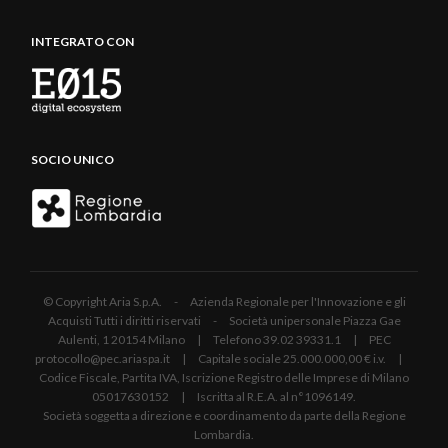
INTEGRATO CON
SOCIO UNICO
© Copyright Aria S.p.A. - Azienda Regionale per l'Innovazione e gli
Acquisti Tutti i diritti riservati - Società unipersonale Piazza Gae
Aulenti, 1 20154 Milano | Telefono 39.02 39331.1 | PEC
protocollo@pec.ariaspa.it | Capitale sociale 25.000.000,00 € i.v. |
Codice Fiscale, Partita IVA, Iscrizione Registro delle Imprese di Milano
05017630152 | Iscritta al R.E.A. al n°1096149.
Società soggetta a direzione e coordinamento da parte della Regione
Lombardia.