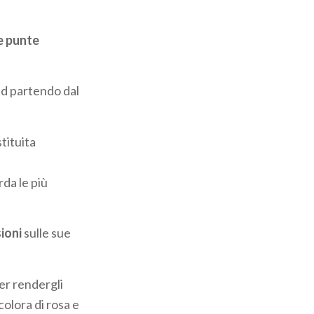
e punte
ud partendo dal
tituita
rda le più
ioni
sulle sue
er rendergli
olora di rosa e