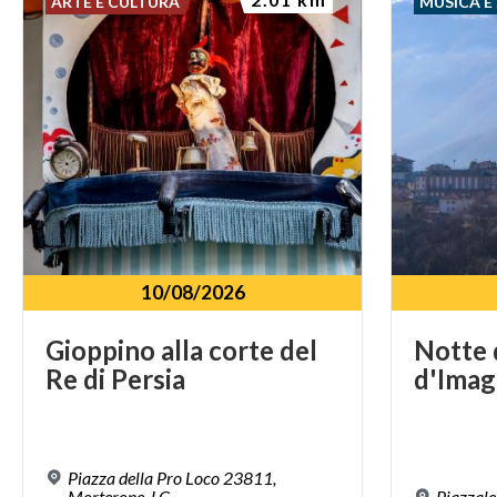
ARTE E CULTURA
MUSICA E
10/08/2026
Gioppino
alla
corte
del
Notte
Re
di
Persia
d'Ima
Piazza della Pro Loco 23811,
Morterone, LC
Piazzale