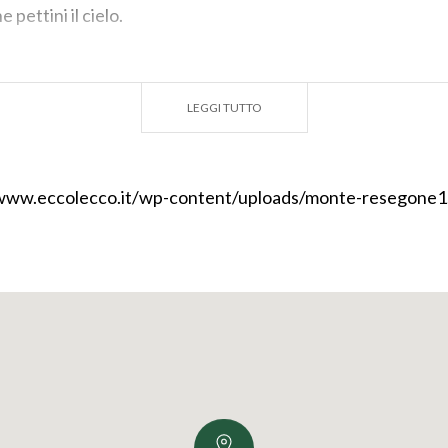
 pettini il cielo.
ERTINA: IG @DENAR_DIFERNANDA
LEGGI TUTTO