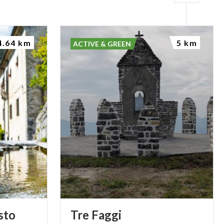
4.64 km
5 km
ACTIVE & GREEN
sto
Tre
Faggi