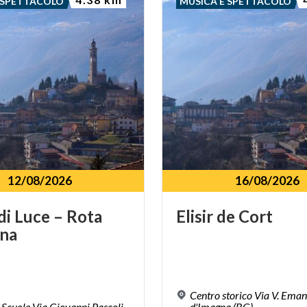
 SPETTACOLO
MUSICA E SPETTACOLO
12/08/2026
16/08/2026
di
Luce
–
Rota
Elisir
de
Cort
gna
Centro storico Via V. Eman
Scuole
Via
Giovanni
Pascoli
d'Imagna (BG)