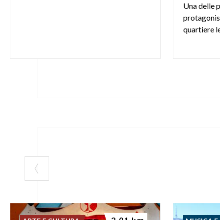
Una delle p
protagonis
quartiere 
2.01 km