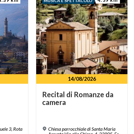
MUSICA E SPETTACOLO
14/08/2026
Recital
di
Romanze
da
camera
uele 3, Rota
Chiesa parrocchiale di Santa Maria
Assunta Via alla Chiesa, 4, 23805, Erve, LC