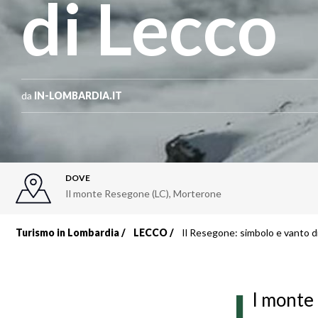
di Lecco
da
IN-LOMBARDIA.IT
DOVE
Il monte Resegone (LC)
,
Morterone
Turismo in Lombardia
LECCO
Il Resegone: simbolo e vanto d
Briciole
di
I
l monte 
pane