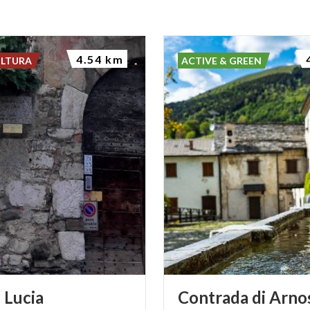
4.54 km
ULTURA
ACTIVE & GREEN
i
Lucia
Contrada
di
Arno