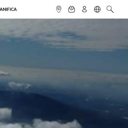
IANIFICA
INFOPOINT
NEWSLETTER
ISCRIVITI
LINGUA
CERCA