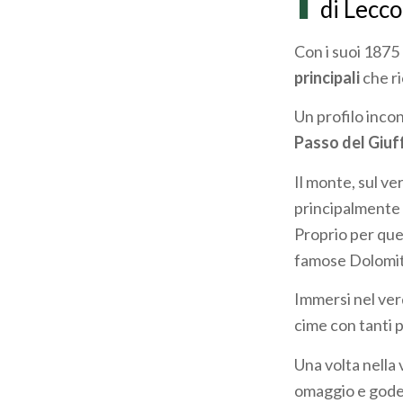
di Lecco
Con i suoi 1875
principali
che ri
Un profilo inco
Passo del Giuf
Il monte, sul ve
principalmente 
Proprio per ques
famose Dolomit
Immersi nel ver
cime con tanti p
Una volta nella
omaggio e goder