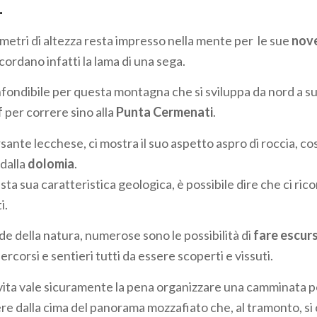
.
 metri di altezza resta impresso nella mente per le sue
nov
cordano infatti la lama di una sega.
nfondibile per questa montagna che si sviluppa da nord a s
f
per correre sino alla
Punta Cermenati
.
rsante lecchese, ci mostra il suo aspetto aspro di roccia, cos
dalla
dolomia
.
ta sua caratteristica geologica, è possibile dire che ci rico
i.
de della natura, numerose sono le possibilità di
fare escurs
ercorsi e sentieri tutti da essere scoperti e vissuti.
 vita vale sicuramente la pena organizzare una camminata p
e dalla cima del panorama mozzafiato che, al tramonto, si c