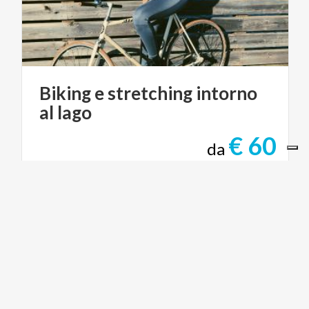
Biking
e
stretching
intorno
al
lago
€ 60
da
da
SBILVI
ACTIVE & GREEN