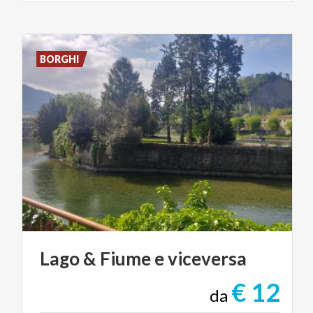
BORGHI
Lago
&
Fiume
e
viceversa
€ 12
da