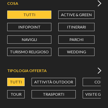
COSA
TUTTI
ACTIVE & GREEN
A
LATITUDINE
INFOPOINT
ITINERARI
LONGITUDINE
NAVIGLI
PARCHI
TURISMO RELIGIOSO
WEDDING
Value in decimal degrees. Use dot (.) as decimal separator.
TIPOLOGIA OFFERTA
TUTTI
ATTIVITÀ OUTDOOR
CORSI
TOUR
TRASPORTI
VISITE GUI