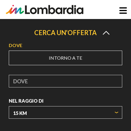
Salta
al
CERCA UN'OFFERTA
contenuto
DOVE
principale
INTORNO A TE
DOVE
NEL RAGGIO DI
ORIGIN COORDINATES