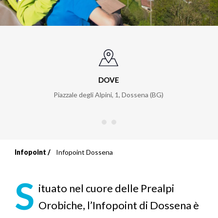
DOVE
Piazzale degli Alpini, 1
,
Dossena (BG)
Infopoint
Infopoint Dossena
Briciole
di
S
ituato nel cuore delle Prealpi
pane
Orobiche, l’Infopoint di Dossena è