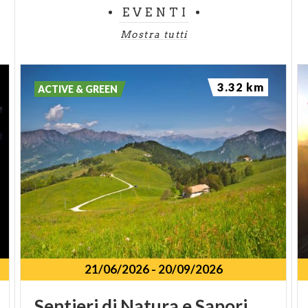
EVENTI
Mostra tutti
3.32 km
ACTIVE & GREEN
21/06/2026
-
20/09/2026
Sentieri
di
Natura
e
Sapori