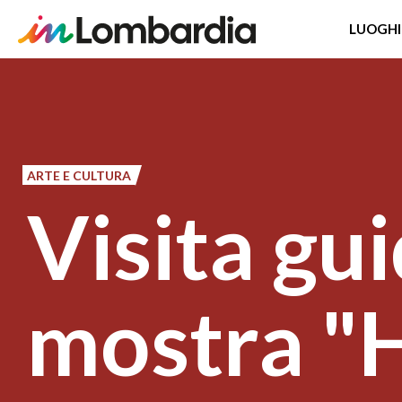
LUOGHI
Salta
al
contenuto
principale
ARTE E CULTURA
Visita gui
mostra "