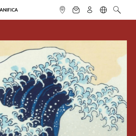
IANIFICA
INFOPOINT
NEWSLETTER
ISCRIVITI
LINGUA
CERCA