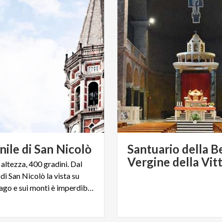
nile
di
San
Nicolò
Santuario della B
Vergine della Vit
 altezza, 400 gradini. Dal
i San Nicolò la vista su
Lecco, sul lago e sui monti è imperdibile