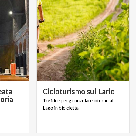
eata
Cicloturismo
sul
Lario
toria
Tre
idee
per
gironzolare
intorno
al
Lago
in
bicicletta