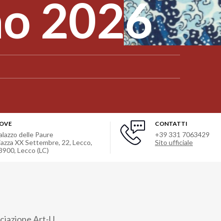
no 2026
OVE
CONTATTI
alazzo delle Paure
+39 331 7063429
iazza XX Settembre, 22, Lecco,
Sito ufficiale
3900
,
Lecco (LC)
ociazione Art-U.