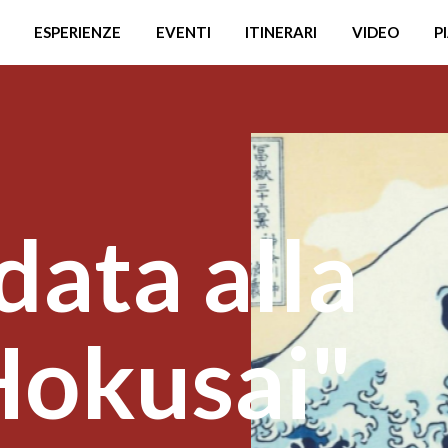
ESPERIENZE
EVENTI
ITINERARI
VIDEO
P
data alla
Hokusai"