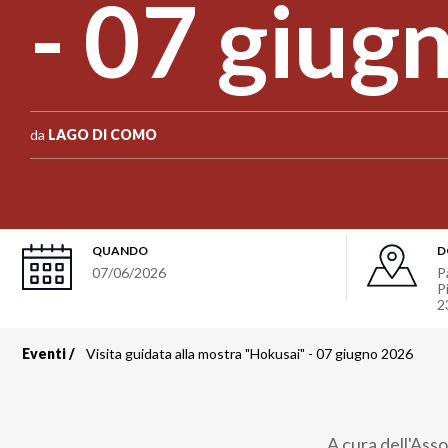
- 07 giug
da
LAGO DI COMO
QUANDO
D
07/06/2026
P
P
2
Eventi
Visita guidata alla mostra "Hokusai" - 07 giugno 2026
Briciole
di
A cura dell'Ass