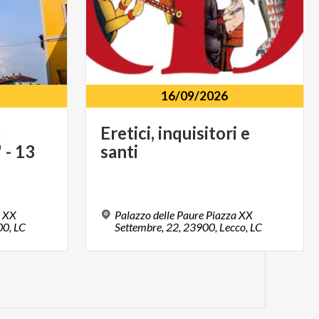
16/09/2026
a
Eretici,
inquisitori
e
 - 13
santi
a XX
Palazzo delle Paure Piazza XX
00, LC
Settembre, 22, 23900, Lecco, LC