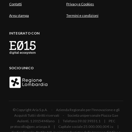
Contatti
Privacy e Cookies
Area stampa
Termini e condizioni
INTEGRATO CON
SOCIO UNICO
© Copyright Aria S.p.A. - Azienda Regionale per l'Innovazione e gli
Acquisti Tutti i diritti riservati - Società unipersonale Piazza Gae
Aulenti, 1 20154 Milano | Telefono 39.02 39331.1 | PEC
protocollo@pec.ariaspa.it | Capitale sociale 25.000.000,00 € i.v. |