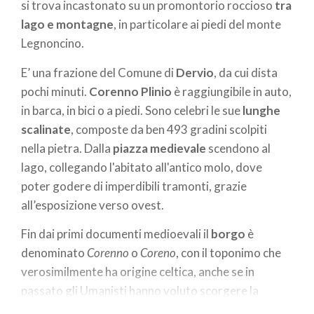
si trova incastonato su un promontorio roccioso
tra
lago e montagne
, in particolare ai piedi del monte
Legnoncino.
E’ una frazione del Comune di
Dervio
, da cui dista
pochi minuti.
Corenno Plinio
è raggiungibile in auto,
in barca, in bici o a piedi. Sono celebri le sue
lunghe
scalinate
, composte da ben 493 gradini scolpiti
nella pietra. Dalla
piazza medievale
scendono al
lago, collegando l'abitato all'antico molo, dove
poter godere di imperdibili tramonti, grazie
all’esposizione verso ovest.
Fin dai primi documenti medioevali
il
borgo
è
denominato
Corenno
o
Coreno
, con il toponimo che
verosimilmente ha origine celtica, anche se in
passato gli Umanisti hanno voluto scorgere la
radice greca
Corintum
. Le autorità locali scelsero di