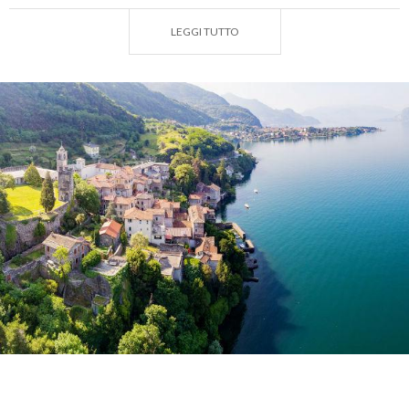
associargli il nome
Plinio
nel 1863, dopo
LEGGI TUTTO
l’Unificazione d’Italia, perché si credeva che Plinio il
giovane, vi avesse posseduto quella villa che come
lui stesso ci dice è
“posta su una rupe che dominava il
lago”
.
Le famiglie che abitavano anticamente questa
località, a protezione e difesa dell’identità sociale e
fisica, costruirono una
fortificazione
: il castello è
quindi una fortificazione comunitaria costruita per
rifugiarvisi in caso di pericolo. La comunità
manifesta la propria identità nella fede religiosa
erigendo inoltre la
chiesa
, che è il fulcro delle
celebrazioni delle
feste liturgiche
.
Il
castello-recinto degli Andreani
edificato sulla
rupe costituisce uno dei migliori esempi di