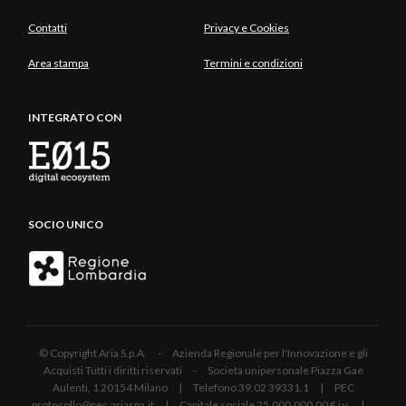
Contatti
Privacy e Cookies
Area stampa
Termini e condizioni
INTEGRATO CON
SOCIO UNICO
© Copyright Aria S.p.A. - Azienda Regionale per l'Innovazione e gli
Acquisti Tutti i diritti riservati - Società unipersonale Piazza Gae
Aulenti, 1 20154 Milano | Telefono 39.02 39331.1 | PEC
protocollo@pec.ariaspa.it | Capitale sociale 25.000.000,00 € i.v. |