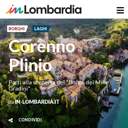
Salta
al
BORGHI
LAGHI
contenuto
Corenno
principale
Plinio
Parti alla scoperta del "Borgo dei Mille
Gradini"
da
IN-LOMBARDIA.IT
CONDIVIDI