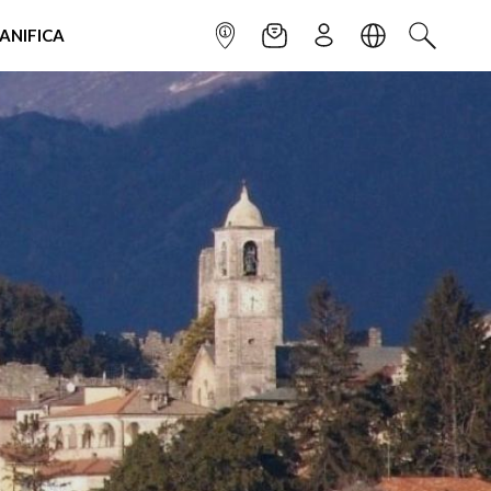
IANIFICA
INFOPOINT
NEWSLETTER
ISCRIVITI
LINGUA
CERCA