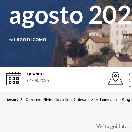
agosto 20
da
LAGO DI COMO
QUANDO
D
01/08/2026
C
D
Eventi
Corenno Plinio. Castello e Chiesa di San Tommaso - 01 ag
Briciole
di
Visita guidata o
pane