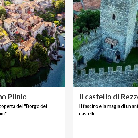
no
Plinio
Il
castello
di
Rezz
coperta
del
"Borgo
dei
Il
fascino
e
la
magia
di
un
an
ini"
castello