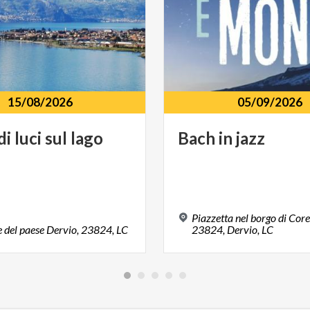
15/08/2026
05/09/2026
di
luci
sul
lago
Bach
in
jazz
Piazzetta nel borgo di Cor
e
del
paese
Dervio,
23824,
LC
23824, Dervio, LC