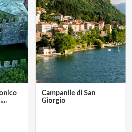
onico
Campanile di San
Giorgio
tico