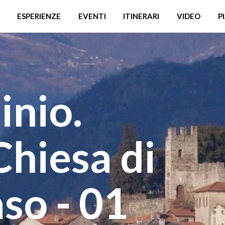
ESPERIENZE
EVENTI
ITINERARI
VIDEO
P
inio.
Chiesa di
so - 01