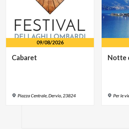
09/08/2026
Cabaret
Notte
Piazza
Centrale,
Dervio,
23824
Per
le
vi