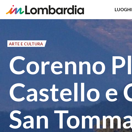
LUOGHI
Salta
al
contenuto
ARTE E CULTURA
principale
Corenno Pl
Castello e 
San Tomma