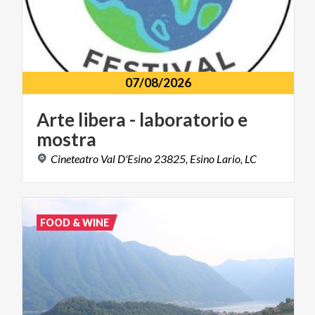
07/08/2026
Arte
libera
-
laboratorio
e
mostra
Cineteatro
Val
D'Esino
23825,
Esino
Lario,
LC
FOOD & WINE