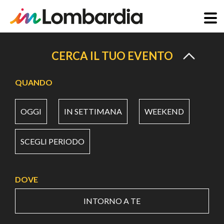
Salta
al
CERCA IL TUO EVENTO
contenuto
principale
QUANDO
OGGI
IN SETTIMANA
WEEKEND
SCEGLI PERIODO
DOVE
INTORNO A TE