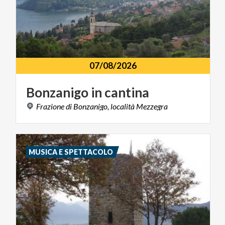
07/08/2026
Bonzanigo
in
cantina
Frazione
di
Bonzanigo,
località
Mezzegra
MUSICA E SPETTACOLO