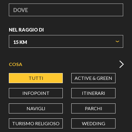
DOVE
NEL RAGGIO DI
ORIGIN COORDINATES
COSA
TUTTI
ACTIVE & GREEN
A
LATITUDINE
INFOPOINT
ITINERARI
LONGITUDINE
NAVIGLI
PARCHI
TURISMO RELIGIOSO
WEDDING
Value in decimal degrees. Use dot (.) as decimal separator.