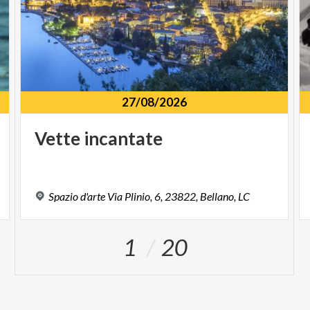
27/08/2026
Vette
incantate
Spazio
d'arte
Via
Plinio,
6,
23822,
Bellano,
LC
1
20