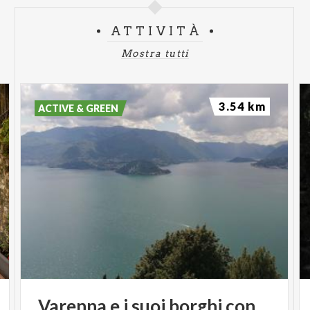
ATTIVITÀ
Mostra tutti
3.54 km
ACTIVE & GREEN
Varenna
e
i
suoi
borghi
con