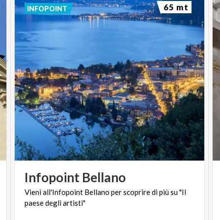
65 mt
INFOPOINT
Infopoint
Bellano
Vieni
all'Infopoint
Bellano
per
scoprire
di
più
su
"Il
paese
degli
artisti"