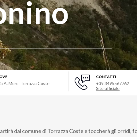
onino
OVE
CONTATTI
ia A. Moro
,
Torrazza Coste
+39 3495567762
Sito ufficiale
artirà dal comune di Torrazza Coste e toccherà gli orridi, 