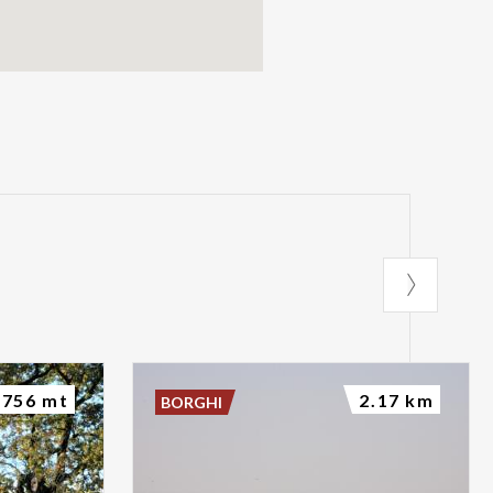
756 mt
2.17 km
BORGHI