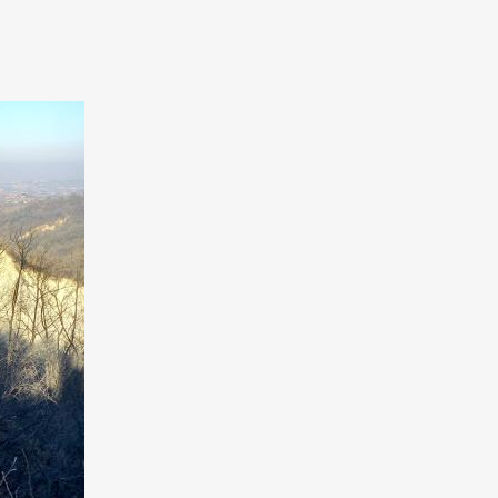
ciativa è di 15 €
one all’
ità nei
senza di
ficato ed