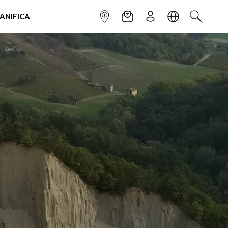
IANIFICA
INFOPOINT
NEWSLETTER
ISCRIVITI
LINGUA
CERCA