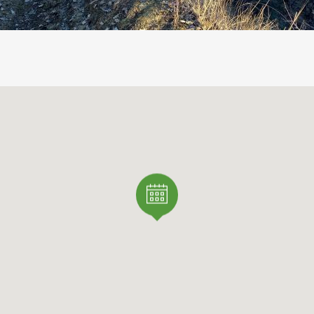
pleto su:
www.calyxturismo.blogspot.it