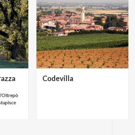
razza
Codevilla
ll’Oltrepò
stupisce