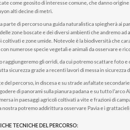
icate come geosito di interesse comune, che danno origine a
yon alti decine di metri.
a parte di percorso una guida naturalistica spiegherà ai par
 delle zone boscate e dei diversi ambienti che andremo ad 
pi coltivati e zone umide. Notevole è la biodiversità che ca
e, con numerose specie vegetali e animali da osservare e ri
 raggiungeremo gli orridi, da cui potremo scattare foto e 
tutta sicurezza grazie a recenti lavori di messa in sicurezza d
e del percorso, in discesa e su strade asfaltate secondarie
à godere di panorami sulla pianura padana e su tutto l’arco A
rsa in paesaggi agricoli coltivati a vite e frazioni di campa
 nostra potremo addirittura osservare Pavia e i grattacieli
ICHE TECNICHE DEL PERCORSO: