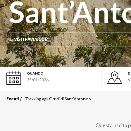
Sant’Ant
da
VISITPAVIA.COM
QUANDO
D
25/01/2026
V
Eventi
Trekking agli Orridi di Sant’Antonino
Briciole
di
Questa uscita p
pane