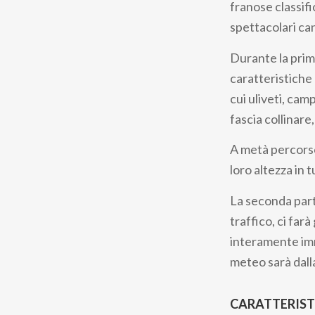
franose classif
spettacolari can
Durante la prim
caratteristiche
cui uliveti, cam
fascia collinar
A metà percorso
loro altezza in 
La seconda part
traffico, ci far
interamente imme
meteo sarà dalla
CARATTERIST