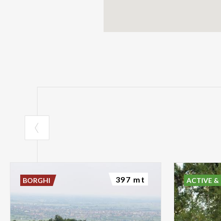
397 mt
BORGHI
ACTIVE &