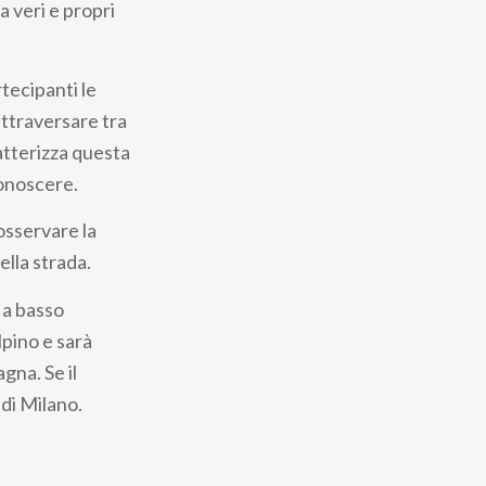
 veri e propri
tecipanti le
attraversare tra
ratterizza questa
conoscere.
osservare la
ella strada.
 a basso
lpino e sarà
gna. Se il
 di Milano.