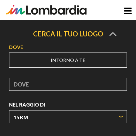
Salta
al
CERCA IL TUO LUOGO
contenuto
DOVE
principale
INTORNO A TE
DOVE
NEL RAGGIO DI
ORIGIN COORDINATES