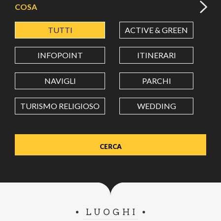
COSA
TUTTI
ACTIVE & GREEN
A
LATITUDINE
INFOPOINT
ITINERARI
LONGITUDINE
NAVIGLI
PARCHI
TURISMO RELIGIOSO
WEDDING
Value in decimal degrees. Use dot (.) as decimal separator.
LUOGHI