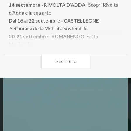
14 settembre - RIVOLTA D'ADDA
Scopri Rivolta
d'Adda e la sua arte
Dal 16 al 22 settembre - CASTELLEONE
Settimana della Mobilità Sostenibile
20-21 settembre - ROMANENGO
Festa
Medievale
28 settembre - SONCINO/SORESINA Festival
Terrafiume | Le vie dell’Adda
LEGGI TUTTO
5 ottobre - PIZZIGHETTONE
Caccia al Tesoro
del Touring Club
6 - 25 dicembre - SAN BASSANO
Natale a San
Bassano