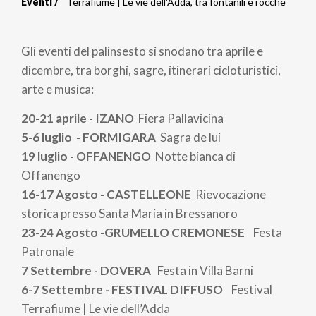
Eventi
Terrafiume | Le vie dell'Adda, tra fontanili e rocche
Briciole
di
Gli eventi del palinsesto si snodano tra aprile e
pane
dicembre, tra borghi, sagre, itinerari cicloturistici,
arte e musica:
20-21 aprile - IZANO
Fiera Pallavicina
5-6 luglio - FORMIGARA
Sagra de lui
19 luglio - OFFANENGO
Notte bianca di
Offanengo
16-17 Agosto - CASTELLEONE
Rievocazione
storica presso Santa Maria in Bressanoro
23-24 Agosto -GRUMELLO CREMONESE
Festa
Patronale
7 Settembre - DOVERA
Festa in Villa Barni
6-7 Settembre - FESTIVAL DIFFUSO
Festival
Terrafiume | Le vie dell’Adda