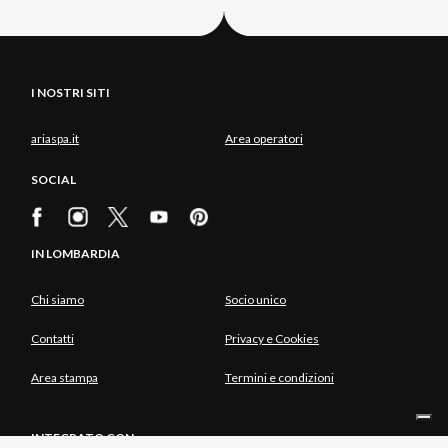
I NOSTRI SITI
ariaspa.it
Area operatori
SOCIAL
IN LOMBARDIA
Chi siamo
Socio unico
Contatti
Privacy e Cookies
Area stampa
Termini e condizioni
INTEGRATO CON