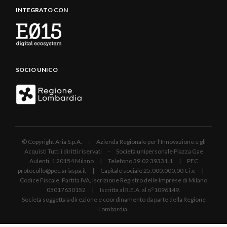
INTEGRATO CON
SOCIO UNICO
© Copyright Aria S.p.A. - Azienda Regionale per l'Innovazione e gli
Acquisti Tutti i diritti riservati - Società unipersonale Piazza Gae
Aulenti, 1 20154 Milano | Telefono 39.02 39331.1 | PEC
protocollo@pec.ariaspa.it | Capitale sociale 25.000.000,00 € i.v. |
Codice Fiscale, Partita IVA, Iscrizione Registro delle Imprese di Milano
05017630152 | Iscritta al R.E.A. al n°1096149.
Società soggetta a direzione e coordinamento da parte della Regione
Lombardia.