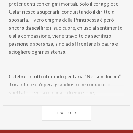
pretendenti con enigmi mortali. Solo il coraggioso
Calaf riesce a superarli, conquistando il diritto di
sposarla. Il vero enigma della Principessa è però
ancora da scalfire: il suo cuore, chiuso al sentimento
e alla compassione, viene travolto da sacrificio,
passione e speranza, sino ad affrontare la paura e
sciogliere ogni resistenza.
Celebre in tutto il mondo per l’aria “Nessun dorma”,
Turandot è un’opera grandiosa che conduce lo
spettatore verso un finale di emozione,
suggestione, rapimento e meraviglia.
LEGGI TUTTO
coproduzione Teatri di OperaLombardia