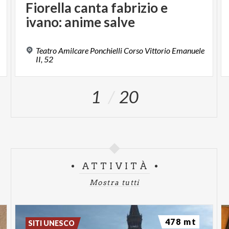
Fiorella
canta
fabrizio
e
ivano:
anime
salve
Teatro Amilcare Ponchielli Corso Vittorio Emanuele
II, 52
1
20
ATTIVITÀ
Mostra tutti
478 mt
SITI UNESCO