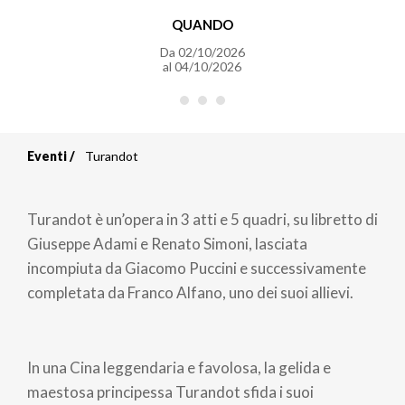
QUANDO
Da
02/10/2026
al
04/10/2026
Eventi
Turandot
Briciole
di
Turandot è un’opera in 3 atti e 5 quadri, su libretto di
pane
Giuseppe Adami e Renato Simoni, lasciata
incompiuta da Giacomo Puccini e successivamente
completata da Franco Alfano, uno dei suoi allievi.
In una Cina leggendaria e favolosa, la gelida e
maestosa principessa Turandot sfida i suoi