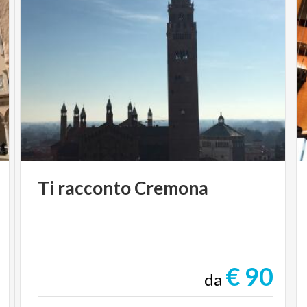
Ti
racconto
Cremona
€ 90
da