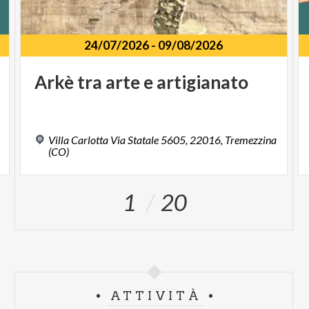
24/07/2026
-
09/08/2026
Arkè
tra
arte
e
artigianato
Villa Carlotta Via Statale 5605, 22016, Tremezzina
(CO)
1
20
ATTIVITÀ