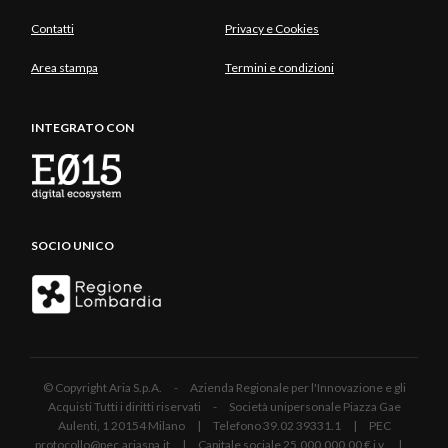
Contatti
Privacy e Cookies
Area stampa
Termini e condizioni
INTEGRATO CON
SOCIO UNICO
© Copyright Aria S.p.A. - Azienda Regionale per l'Innovazione e gli
Acquisti Tutti i diritti riservati - Società unipersonale Piazza Gae
Aulenti, 1 20154 Milano | Telefono 39.02 39331.1 | PEC
protocollo@pec.ariaspa.it | Capitale sociale 25.000.000,00 € i.v. |