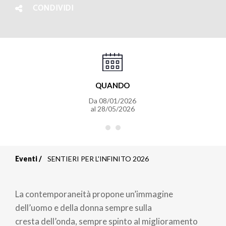
CONDIVIDI
QUANDO
Da
08/01/2026
al
28/05/2026
Eventi
SENTIERI PER L'INFINITO 2026
Briciole
di
La contemporaneità propone un’immagine
pane
dell’uomo e della donna sempre sulla
cresta dell’onda, sempre spinto al miglioramento