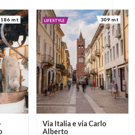
186 mt
309 mt
LIFESTYLE
-
Via Italia e via Carlo
o
Alberto