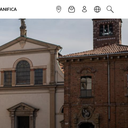
IANIFICA
INFOPOINT
NEWSLETTER
ISCRIVITI
LINGUA
CERCA