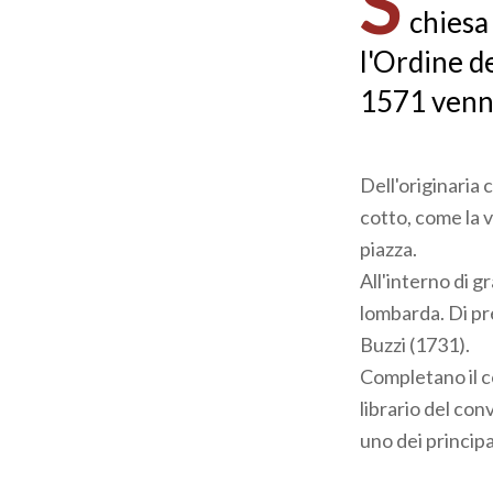
S
chiesa
l'Ordine de
1571 venne
Dell'originaria 
cotto, come la v
piazza.
All'interno di g
lombarda. Di pre
Buzzi (1731).
Completano il c
librario del conv
uno dei principa