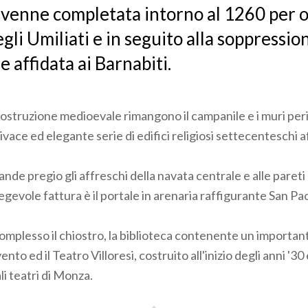
 venne completata intorno al 1260 per o
gli Umiliati e in seguito alla soppression
 affidata ai Barnabiti.
costruzione medioevale rimangono il campanile e i muri peri
ivace ed elegante serie di edifici religiosi settecenteschi af
rande pregio gli affreschi della navata centrale e alle pareti 
gevole fattura è il portale in arenaria raffigurante San Pa
omplesso il chiostro, la biblioteca contenente un importan
ento ed il Teatro Villoresi, costruito all'inizio degli anni '3
li teatri di Monza.