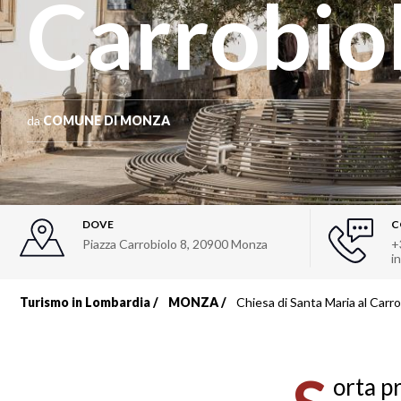
Carrobio
da
COMUNE DI MONZA
DOVE
C
Piazza Carrobiolo 8
,
20900
Monza
+
i
Turismo in Lombardia
MONZA
Chiesa di Santa Maria al Carro
Briciole
di
orta p
pane