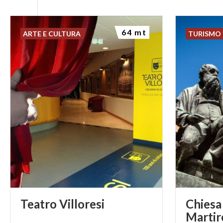
64 mt
ARTE E CULTURA
TURISMO 
Teatro
Villoresi
Chiesa 
Martir