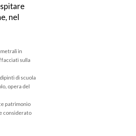
spitare
e, nel
metrali in
facciati sulla
dipinti di scuola
olo, opera del
te patrimonio
0 e considerato