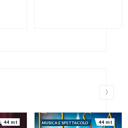
44 mt
44 mt
MUSICA E SPETTACOLO