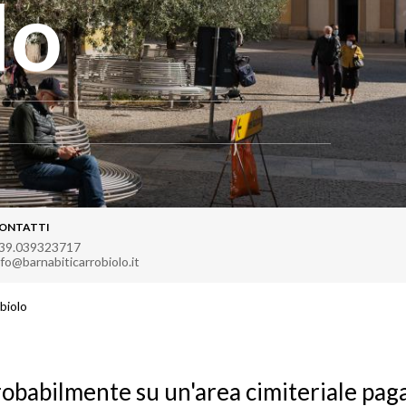
lo
ONTATTI
39.039323717
nfo@barnabiticarrobiolo.it
biolo
robabilmente su un'area cimiteriale pag