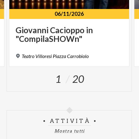
06/11/2026
Giovanni
Cacioppo
in
"CompilaSHOWn"
Teatro
Villoresi
Piazza
Carrobiolo
1
20
ATTIVITÀ
Mostra tutti