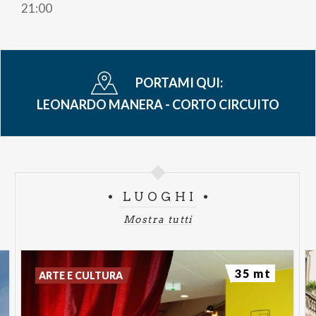
21:00
tentazione. Quale sarà la scelta finale?
Biglietti
Galleria Numerata
€ 25,00
PORTAMI QUI:
Platea Numerata
€
30,00
LEONARDO MANERA - CORTO CIRCUITO
LUOGHI
Mostra tutti
35 mt
ARTE E CULTURA