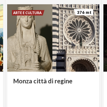
376 mt
ARTE E CULTURA
Monza
città
di
regine