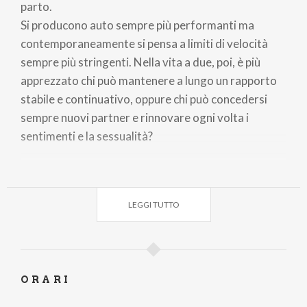
parto.
Si producono auto sempre più performanti ma
contemporaneamente si pensa a limiti di velocità
sempre più stringenti. Nella vita a due, poi, è più
apprezzato chi può mantenere a lungo un rapporto
stabile e continuativo, oppure chi può concedersi
sempre nuovi partner e rinnovare ogni volta i
sentimenti e la sessualità?
E’ la nostra vita, nella quale è difficile prendere una
direzione ed è spesso impossibile scegliere tra
LEGGI TUTTO
dimensione etica ed estetica. E’, in qualche modo, il
caos degli opposti. In Corto circuito, Leonardo
Manera, tra monologhi e personaggi
contemporanei, prova attraverso la comicità a fare
ORARI
chiarezza, confrontandosi con la voce di un dio laico
della modernità che lo induce continuamente in