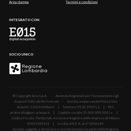
Area stampa
Termini e condizioni
INTEGRATO CON
SOCIO UNICO
© Copyright Aria S.p.A. - Azienda Regionale per l'Innovazione e gli
Acquisti Tutti i diritti riservati - Società unipersonale Piazza Gae
Aulenti, 1 20154 Milano | Telefono 39.02 39331.1 | PEC
protocollo@pec.ariaspa.it | Capitale sociale 25.000.000,00 € i.v. |
Codice Fiscale, Partita IVA, Iscrizione Registro delle Imprese di Milano
05017630152 | Iscritta al R.E.A. al n°1096149.
Società soggetta a direzione e coordinamento da parte della Regione