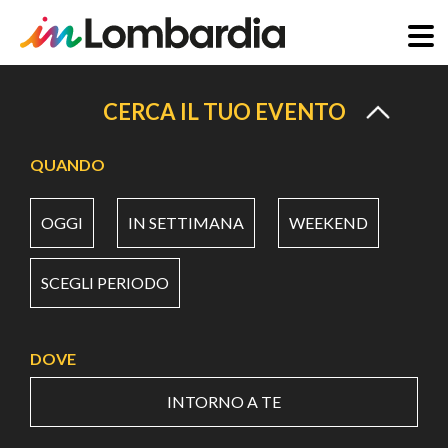
Salta
al
CERCA IL TUO EVENTO
contenuto
principale
QUANDO
OGGI
IN SETTIMANA
WEEKEND
SCEGLI PERIODO
DOVE
INTORNO A TE