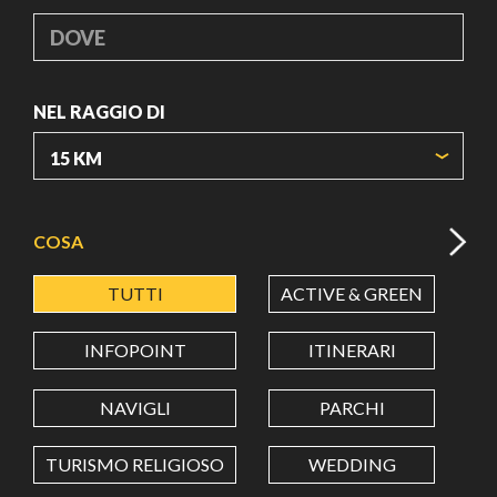
DOVE
NEL RAGGIO DI
ORIGIN COORDINATES
COSA
TUTTI
ACTIVE & GREEN
A
LATITUDINE
INFOPOINT
ITINERARI
LONGITUDINE
NAVIGLI
PARCHI
TURISMO RELIGIOSO
WEDDING
Value in decimal degrees. Use dot (.) as decimal separator.