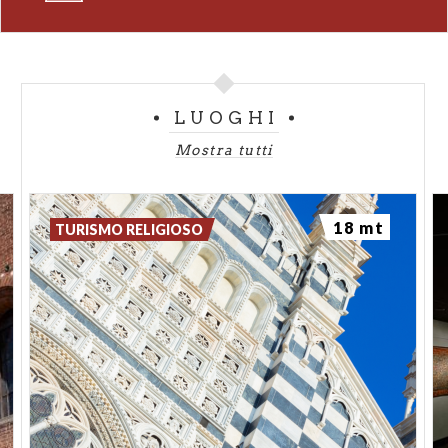
Cappella custodisce la
Corona Ferrea
, da secoli
considerata simbolo e leggenda e l’opera di
oreficeria tra le più importanti e significative di tutta
la storia della cristianità. Un’antica tradizione vuole
LUOGHI
infatti che l’anello presente all’interno della Corona
sia stato ricavato da uno dei chiodi della Croce di
Mostra tutti
Cristo. Con la Corona Ferrea furono incoronati re
ed imperatori, tra i quali Carlo Magno e Napoleone.
18 mt
TURISMO RELIGIOSO
LA FACCIATA E IL PROTIRO
Recentemente riportata al suo aspetto originale, la
facciata del Duomo di Monza è caratterizzata dalla
bicromia del suo marmo, che è oggi possibile
ammirare così come appariva fino alla fine
dell'Ottocento. Allora, precisamente a partire dal