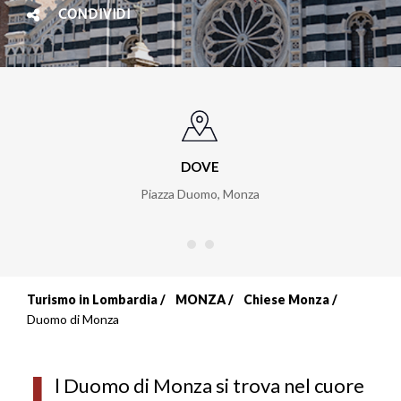
CONDIVIDI
DOVE
Piazza Duomo
,
Monza
Turismo in Lombardia
MONZA
Chiese Monza
Briciole
Duomo di Monza
di
I
pane
l Duomo di Monza si trova nel cuore