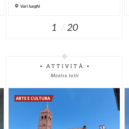
del XVI secolo; sopra è situata la copia in bronzo
Vari
luoghi
della statua del Battista, mentre l'originale
trecentesco in rame sbalzato è conservato nel
1
20
museo. Alle spalle del Battista, si individuano alcuni
oggetti del
Tesoro
: la Chioccia con sette pulcini, la
Croce del Regno e la piccola Tazza di zaffiro. Scopri
gli originali al
Museo e Tesoro del Duomo di
Monza
ATTIVITÀ
Mostra tutti
L'INTERNO DEL DUOMO
L'interno è a croce latina, con tre navate. I pilastri
ARTE E CULTURA
che separano le navate sono a sezione ottagonale,
con capitelli figurati che rappresentano fiere, aquile,
telamoni, grifi, sirene e centauri; mentre i
semicapitelli dell'arcone trasverso rappresentano