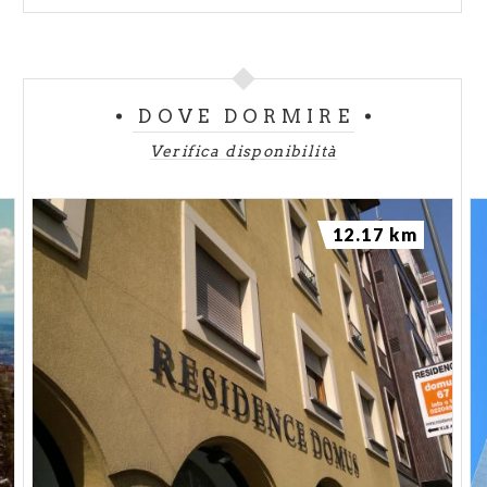
A sinistra del presbiterio si trova la
Cappella di
Teodolinda
, affrescata dagli Zavattari nella prima
metà del Quattrocento con le storie della regina
Teodolinda, capolavoro indiscusso del gotico
DOVE DORMIRE
internazionale. Sull'arco di ingresso è raffigurato
S.Giovanni Battista mentre benedice Teodolinda,
Verifica disponibilità
Autari, Agilulfo e Adaloaldo. Vicino alla regina è
raffigurata una colomba con la scritta "Modo",
12.17 km
mentre Teodolinda risponde "Etiam": le due parole
che, secondo una leggenda medievale, danno
origine all'antico nome di Monza, "Modoetia". I resti
della regina Teodolinda riposano in un sarcofago
posto dietro l'altare. La
Corona Ferrea
è custodita
nel tabernacolo dell'altare della cappella di
Teodolinda, costruito nel restauro condotto da
Luca Beltrami (1892-95): è tra i manufatti più noti
dell'età longobarda.