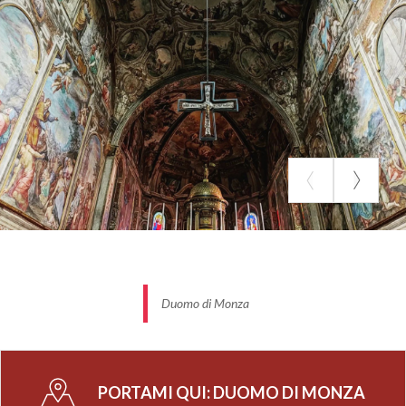
metà del XIV secolo, sotto la supervisione
dell'architetto e scultore
Matteo da Campione
(m.
1396), autore inoltre della solenne facciata a vento,
ispirata a linee gotiche, dell'evangelicatorio e del
battistero (oggi perduto).
Artisti come Arcimboldo, Legnanino, Borroni e
Carloni hanno impreziosito la basilica nei secoli
seguenti. Pellegrino Tibaldi riedificò il coro,
sovrapposto ad una ampia cripta, mentre alla
collaborazione con Ercole Turati si deve il colossale
campanile eretto a partire dal 1592. A sinistra
dell’altare maggiore sorge la
Cappella di
Duomo di Monza
Teodolinda
, le cui prestigiose pitture murali
degli
Zavattari
, capolavoro del gotico
internazionale della metà del XV secolo,
PORTAMI QUI:
DUOMO DI MONZA
rappresentano devozione e omaggio alla regina. La