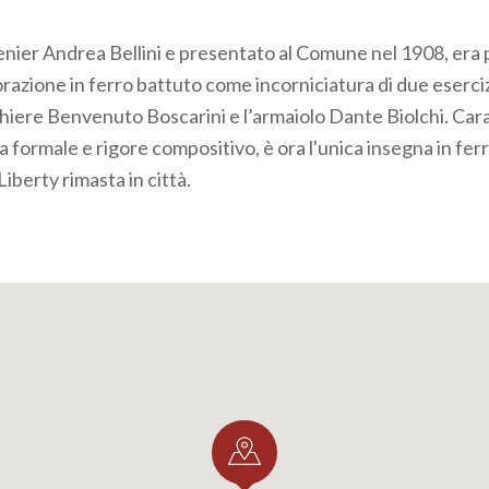
genier Andrea Bellini e presentato al Comune nel 1908, era 
azione in ferro battuto come incorniciatura di due eserci
cchiere Benvenuto Boscarini e l’armaiolo Dante Biolchi. Car
 formale e rigore compositivo, è ora l'unica insegna in fer
Liberty rimasta in città.