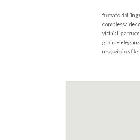
firmato dall'in
complessa decor
vicini: il parru
grande eleganza
negozio in stile 