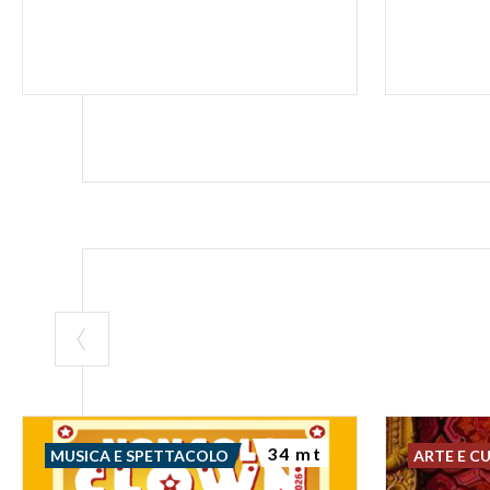
34 mt
MUSICA E SPETTACOLO
ARTE E C