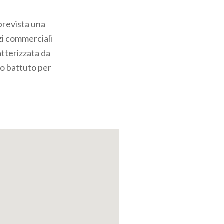
prevista una
zi commerciali
atterizzata da
ro battuto per