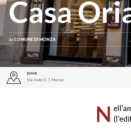
Casa Ori
da
COMUNE DI MONZA
DOVE
Via Italia 5-7
,
Monza
N
ell’a
(l'ed