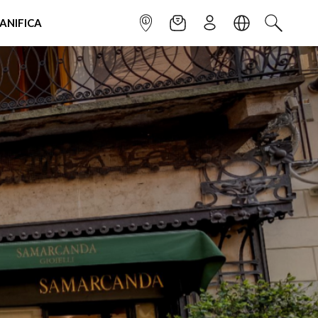
IANIFICA
INFOPOINT
NEWSLETTER
ISCRIVITI
LINGUA
CERCA