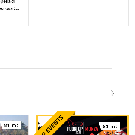
pella di
Teodolinda è custodita la preziosa Corona Ferrea.
81 mt
81 mt