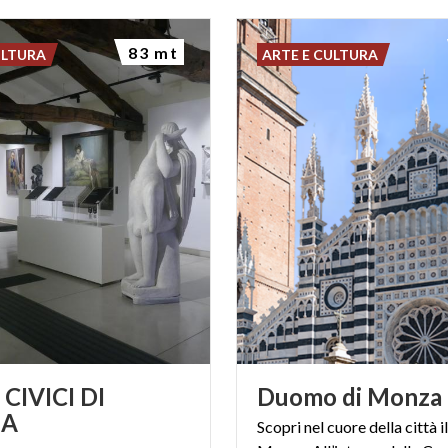
83 mt
ULTURA
ARTE E CULTURA
CIVICI DI
Duomo
di
Monza
A
Scopri nel cuore della città 