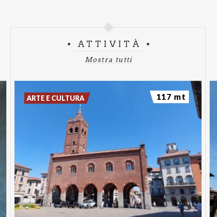
What the funk
Piazza S. Paolo - Ore 22:10 - 22.50
Band Disco Funky
ATTIVITÀ
Scramble & the cats
Mostra tutti
Piazza S. Paolo - Ore 23:00 - 23:40
Band Rockabilly
117 mt
ARTE E CULTURA
PONTE DEI LEONI
Assai
Ponte dei Leoni, Via Vittorio Emanuele II -
Ore 18:00 - 18:40
Band Rock
InEar