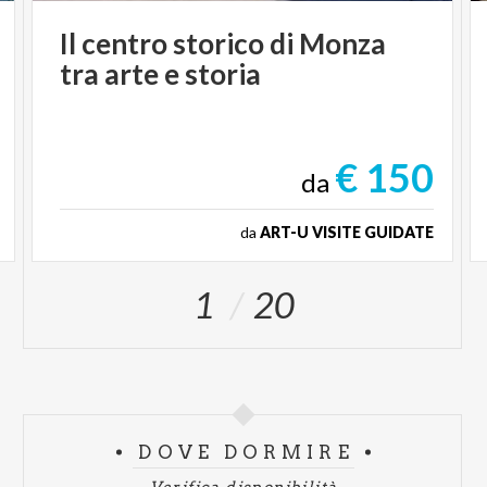
Ponte dei Leoni, Via Vittorio Emanuele II -
Ore 18:50 - 19:30
Il
centro
storico
di
Monza
Band Pop Rock
tra
arte
e
storia
Richard In Taxi
Ponte dei Leoni, Via Vittorio Emanuele II -
Ore 19:40 - 20:20
€ 150
da
Band Rock
da
ART-U VISITE GUIDATE
Simba
Ponte dei Leoni, Via Vittorio Emanuele II -
1
20
Ore 20:30 - 21:10
Band Folk
Zipper Blues
Ponte dei Leoni, Via Vittorio Emanuele II -
Ore 21:20 - 22:00
DOVE DORMIRE
Band Punk rock
Verifica disponibilità