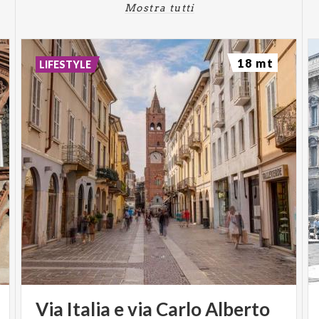
Mostra tutti
Band Rock '80
Plumeria
Arengario,
Piazza Roma - Ore
22:10 - 22:50
18 mt
LIFESTYLE
Band Pop Rock
Locksover
Arengario,
Piazza Roma - Ore
23:00 - 23:40
Band Crossover
SPALTO MADDALENA
Rama
Via
Spalto Maddalena - Ore
18:00 - 18:40
World / Handpan
KRAYL Accordion
Via
Italia
e
via
Carlo
Alberto