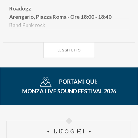
Roadogz
Arengario,
Piazza Roma - Ore
18:00 - 18:40
Band Punk rock
Outlines
Arengario,
Piazza Roma - Ore
18:50 - 19:30
LEGGI TUTTO
Band Rock
Scarpascés
Arengario,
Piazza Roma - Ore
19:40 - 20:20
PORTAMI QUI:
Band Folk
MONZA LIVE SOUND FESTIVAL 2026
Km0
Arengario,
Piazza Roma - Ore
20:30 - 21:10
Band Progressive Rock
OldSchoolMuppetsBand
LUOGHI
Arengario,
Piazza Roma - Ore
21:20 - 22:00