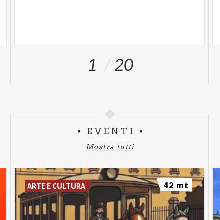
Via
Spalto Maddalena - Ore
18:50 - 19:30
Band Rock
Ramo
Via
Spalto Maddalena - Ore
19:40 - 20:20
1
20
Band Indie Rock
Miki Spire
Via
Spalto Maddalena - Ore
20:30 - 21:10
Pop
20900Gang
EVENTI
Via
Spalto Maddalena - Ore
21:20 - 22:00
Mostra tutti
Gruppo Rap
42 mt
ARTE E CULTURA
PIAZZA S.PAOLO
Nakhash