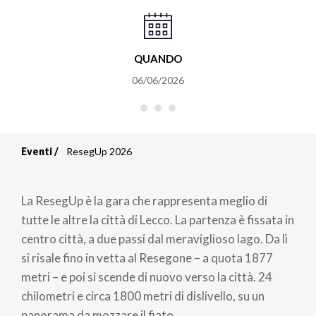
QUANDO
06/06/2026
Eventi
ResegUp 2026
Briciole
di
La ResegUp è la gara che rappresenta meglio di
pane
tutte le altre la città di Lecco. La partenza è fissata in
centro città, a due passi dal meraviglioso lago. Da lì
si risale fino in vetta al Resegone – a quota 1877
metri – e poi si scende di nuovo verso la città. 24
chilometri e circa 1800 metri di dislivello, su un
panorama da mozzare il fiato.