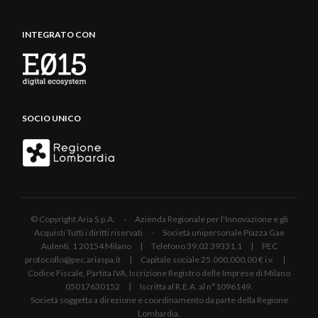
INTEGRATO CON
SOCIO UNICO
© Copyright Aria S.p.A. - Azienda Regionale per l'Innovazione e gli
Acquisti Tutti i diritti riservati - Società unipersonale Piazza Gae
Aulenti, 1 20154 Milano | Telefono 39.02 39331.1 | PEC
protocollo@pec.ariaspa.it | Capitale sociale 25.000.000,00 € i.v. |
Codice Fiscale, Partita IVA, Iscrizione Registro delle Imprese di Milano
05017630152 | Iscritta al R.E.A. al n°1096149.
Società soggetta a direzione e coordinamento da parte della Regione
Lombardia.