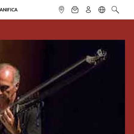
IANIFICA
INFOPOINT
NEWSLETTER
ISCRIVITI
LINGUA
CERCA