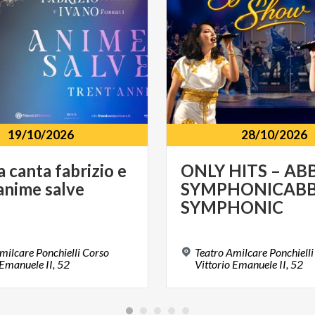
19/10/2026
28/10/2026
a
canta
fabrizio
e
ONLY HITS – AB
anime
salve
SYMPHONICAB
SYMPHONIC
milcare Ponchielli Corso
Teatro Amilcare Ponchielli
 Emanuele II, 52
Vittorio Emanuele II, 52