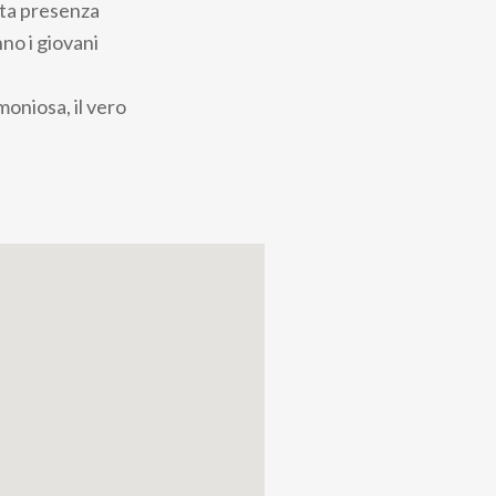
ata presenza
nno i giovani
oniosa, il vero