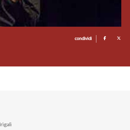
condividi
rigali