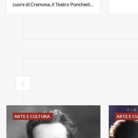
cuore di Cremona, il Teatro Ponchielli firmato Canonica
ARTE E CULTURA
ARTE E C