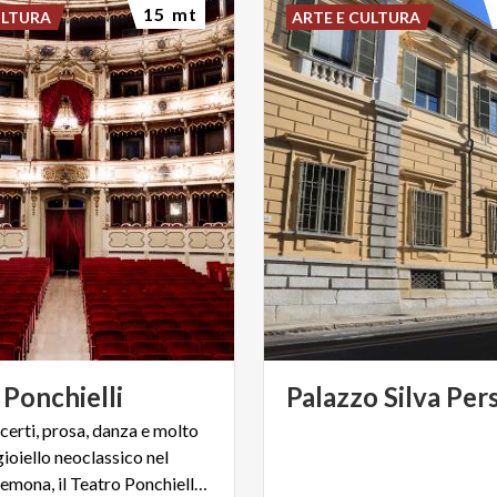
15 mt
ULTURA
ARTE E CULTURA
Ponchielli
Palazzo
Silva
Pers
certi, prosa, danza e molto
 gioiello neoclassico nel
cuore di Cremona, il Teatro Ponchielli firmato Canonica