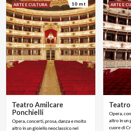
10 mt
ARTE E CULTURA
ARTE E C
Teatro Amilcare
Teatro
Ponchielli
Opera, con
altro in un
Opera, concerti, prosa, danza e molto
altro in un gioiello neoclassico nel