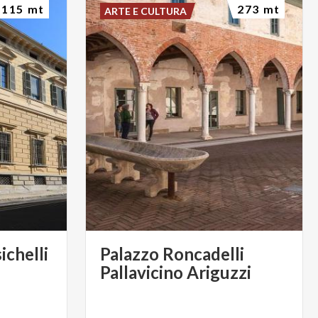
115 mt
273 mt
ARTE E CULTURA
ichelli
Palazzo Roncadelli
Pallavicino Ariguzzi