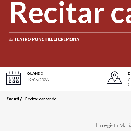
Recitar 
da
TEATRO PONCHIELLI CREMONA
QUANDO
D
19/06/2026
C
C
Eventi
Recitar cantando
Briciole
di
La regista Mari
pane