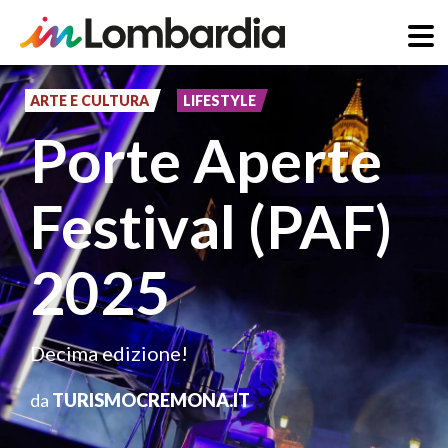
Salta
al
ARTE E CULTURA
LIFESTYLE
contenuto
Porte Aperte
principale
Festival (PAF)
2025
Decima edizione!
da
TURISMOCREMONA.IT