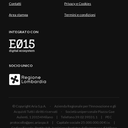
Contatti
Privacy e Cookies
Area stampa
Termini e condizioni
INTEGRATO CON
SOCIO UNICO
© Copyright Aria S.p.A. - Azienda Regionale per l'Innovazione e gli
Acquisti Tutti i diritti riservati - Società unipersonale Piazza Gae
Aulenti, 1 20154 Milano | Telefono 39.02 39331.1 | PEC
protocollo@pec.ariaspa.it | Capitale sociale 25.000.000,00 € i.v. |
Codice Fiscale, Partita IVA, Iscrizione Registro delle Imprese di Milano