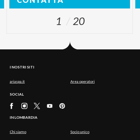
1
20
I NOSTRI SITI
ariaspa.it
Area operatori
SOCIAL
IN LOMBARDIA
Chi siamo
Socio unico