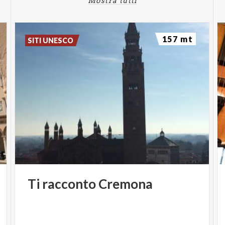
Mostra tutti
alla sua lunga carriera di musicista e produttore
delle migliori rock band italiche degli anni ’80, ’90 e
157 mt
’00 (Litfiba, CSI, PGR, Marlene Kuntz, Beau Geste e
SITI UNESCO
molte altre). Gianni Maroccolo sarà accompagnato
sul palco da Andrea Chimenti (già cantante dei
Modà), da Mur Rouge (chitarra e basso) e da Andrea
Salvi (voce narrante).
Ti
racconto
Cremona