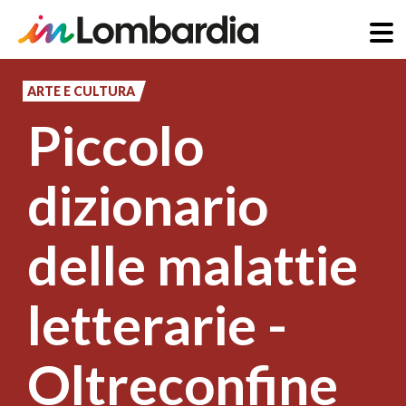
Salta
al
ARTE E CULTURA
contenuto
Piccolo
principale
dizionario
delle malattie
letterarie -
Oltreconfine