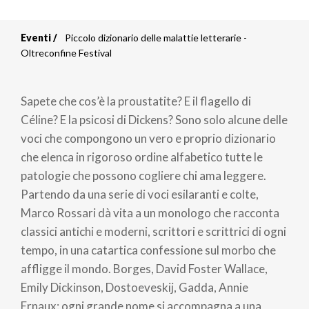
Eventi
Piccolo dizionario delle malattie letterarie -
Briciole
Oltreconfine Festival
di
Sapete che cos’è la proustatite? E il flagello di
pane
Céline? E la psicosi di Dickens? Sono solo alcune delle
voci che compongono un vero e proprio dizionario
che elenca in rigoroso ordine alfabetico tutte le
patologie che possono cogliere chi ama leggere.
Partendo da una serie di voci esilaranti e colte,
Marco Rossari dà vita a un monologo che racconta
classici antichi e moderni, scrittori e scrittrici di ogni
tempo, in una catartica confessione sul morbo che
affligge il mondo. Borges, David Foster Wallace,
Emily Dickinson, Dostoeveskij, Gadda, Annie
Ernaux: ogni grande nome si accompagna a una