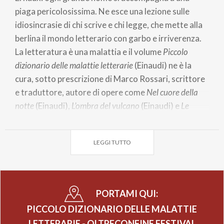
piaga pericolosissima. Ne esce una lezione sulle
idiosincrasie di chi scrive e chi legge, che mette alla
berlina il mondo letterario con garbo e irriverenza.
La letteratura è una malattia e il volume
Piccolo
dizionario delle malattie letterarie
(Einaudi) ne è la
cura, sotto prescrizione di Marco Rossari, scrittore
e traduttore, autore di opere come
Nel cuore della
notte
(Einaudi),
L’ombra del vulcano
(Einaudi) e
Le
bambinacce
(Feltrinelli), scritto con Veronica Raimo.
Ha tradotto autori come Charles Dickens, George
LEGGI TUTTO
Orwell, Joseph Conrad, Francis Scott Fitzgerald,
Gertrude Stein, T.S. Eliot, Dave Eggers, Alan
Bennett, John Niven e tanti altri. Scrive per diverse
testate e insegna alla scuola di scrittura Belleville.
PORTAMI QUI:
Da anni cura letture sceniche e reading di classici
PICCOLO DIZIONARIO DELLE MALATTIE
moderni.
LETTERARIE - OLTRECONFINE FESTIVAL