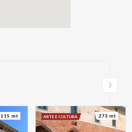
115 mt
273 mt
ARTE E CULTURA