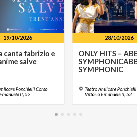
19/10/2026
28/10/2026
a
canta
fabrizio
e
ONLY HITS – AB
anime
salve
SYMPHONICAB
SYMPHONIC
milcare Ponchielli Corso
Teatro Amilcare Ponchielli
 Emanuele II, 52
Vittorio Emanuele II, 52