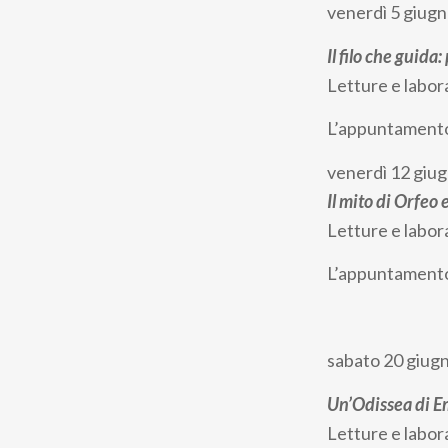
venerdì 5 giugn
pane
Il filo che guida:
Letture e labora
L’appuntamento è
venerdì 12 giug
Il mito di Orfeo 
Letture e labor
L’appuntamento è
sabato 20 giugn
Un’Odissea di Em
Letture e labora