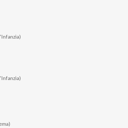
l’Infanzia)
l’Infanzia)
rema)