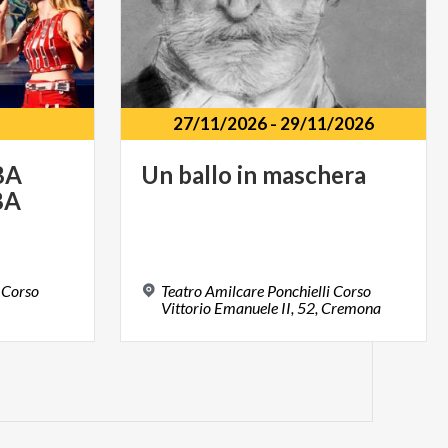
27/11/2026
-
29/11/2026
BA
Un
ballo
in
maschera
BA
 Corso
Teatro Amilcare Ponchielli Corso
Vittorio Emanuele II, 52, Cremona