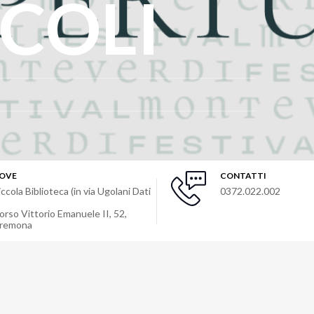
CCOLI
OVE
CONTATTI
iccola Biblioteca (in via Ugolani Dati
0372.022.002
)
orso Vittorio Emanuele II, 52
,
remona