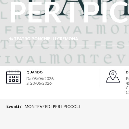
PER I PI
da
TEATRO PONCHIELLI CREMONA
QUANDO
D
Da
05/06/2026
P
al
20/06/2026
4
C
C
Eventi
MONTEVERDI PER I PICCOLI
Briciole
di