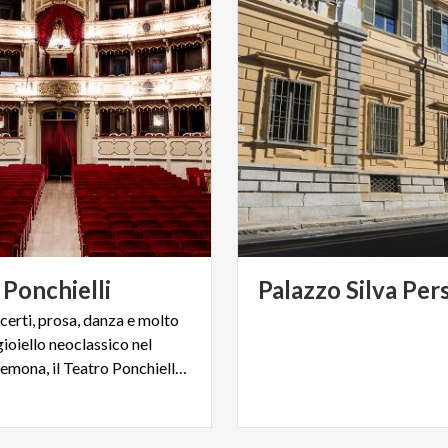
Ponchielli
Palazzo
Silva
Pers
certi, prosa, danza e molto
 gioiello neoclassico nel
cuore di Cremona, il Teatro Ponchielli firmato Canonica