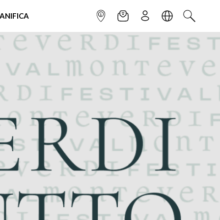
IANIFICA
INFOPOINT
NEWSLETTER
ISCRIVITI
LINGUA
CERCA