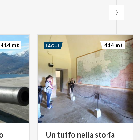
414 mt
414 mt
LAGHI
o
Un
tuffo
nella
storia