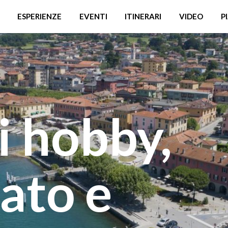
ESPERIENZE
EVENTI
ITINERARI
VIDEO
P
i hobby,
ato e