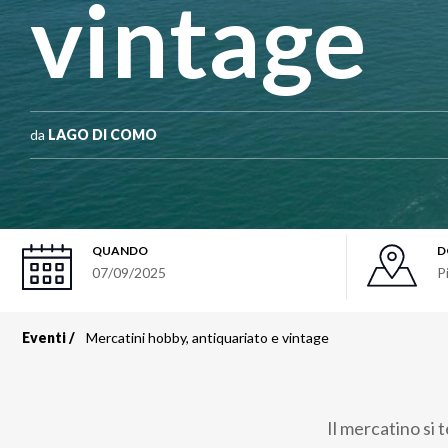
vintage
da
LAGO DI COMO
QUANDO
D
07/09/2025
P
Eventi
Mercatini hobby, antiquariato e vintage
Briciole
di
Il mercatino si 
pane