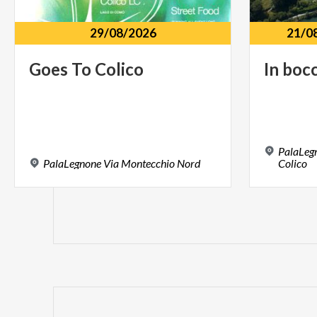
29/08/2026
21/0
Goes
To
Colico
In
boc
PalaLegn
PalaLegnone
Via
Montecchio
Nord
Colico