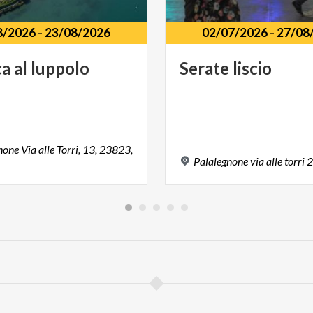
8/2026
-
23/08/2026
02/07/2026
-
27/08
ca
al
luppolo
Serate
liscio
one Via alle Torri, 13, 23823,
Palalegnone
via
alle
torri