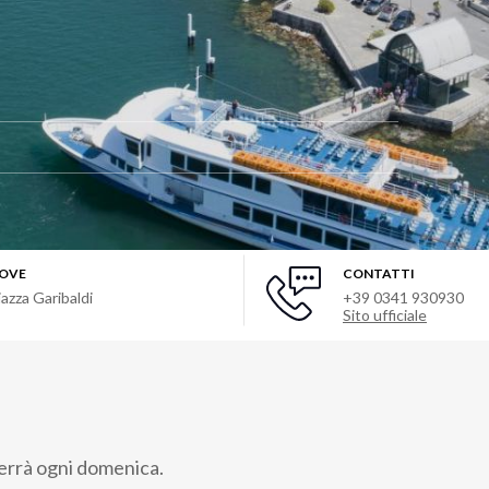
OVE
CONTATTI
iazza Garibaldi
+39 0341 930930
Sito ufficiale
terrà ogni domenica.