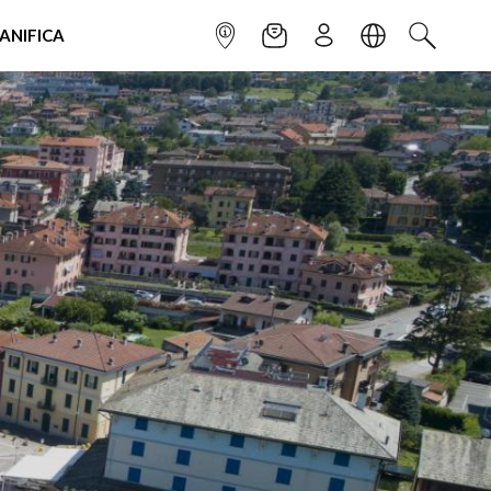
IANIFICA
INFOPOINT
NEWSLETTER
ISCRIVITI
LINGUA
CERCA