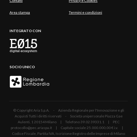
Contatti
Privacy e Cookies
Area stampa
Termini e condizioni
INTEGRATO CON
SOCIO UNICO
© Copyright Aria S.p.A. - Azienda Regionale per l'Innovazione e gli
Acquisti Tutti i diritti riservati - Società unipersonale Piazza Gae
Aulenti, 1 20154 Milano | Telefono 39.02 39331.1 | PEC
protocollo@pec.ariaspa.it | Capitale sociale 25.000.000,00 € i.v. |
Codice Fiscale, Partita IVA, Iscrizione Registro delle Imprese di Milano