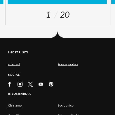
1
20
I NOSTRI SITI
ariaspa.it
Area operatori
SOCIAL
IN LOMBARDIA
Chi siamo
Socio unico