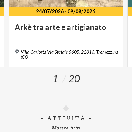
24/07/2026
-
09/08/2026
Arkè
tra
arte
e
artigianato
Villa Carlotta Via Statale 5605, 22016, Tremezzina
(CO)
1
20
ATTIVITÀ
Mostra tutti