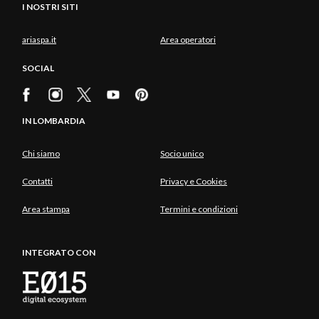
I NOSTRI SITI
ariaspa.it
Area operatori
SOCIAL
IN LOMBARDIA
Chi siamo
Socio unico
Contatti
Privacy e Cookies
Area stampa
Termini e condizioni
INTEGRATO CON