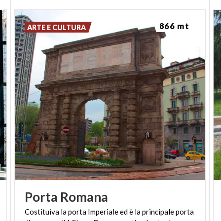
sul Canal Grande, la Fondazione Prada ha il
nobile obiettivo di
"ampliare e approfondire i nostri
866 mt
ARTE E CULTURA
modi di imparare"
.
Se vi trovate nel capoluogo per affari o turismo,
vale la pena dedicarci una visita.
Aperta tutti i giorni. Biglietti interi 10€ – ridotti 8€.
Porta
Romana
Costituiva la porta Imperiale ed è la principale porta