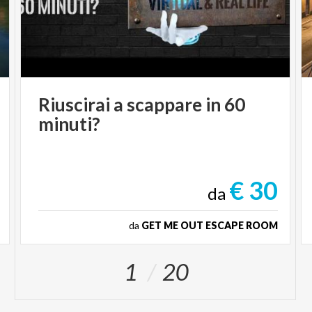
Riuscirai
a
scappare
in
60
minuti?
€ 30
da
da
GET ME OUT ESCAPE ROOM
1
20