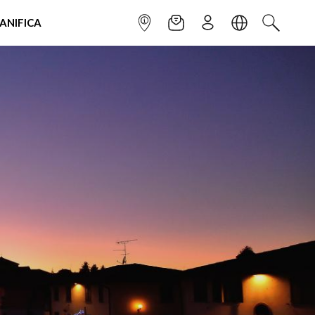
IANIFICA
INFOPOINT
NEWSLETTER
ISCRIVITI
LINGUA
CERCA