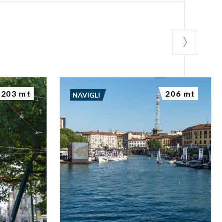
203 mt
206 mt
NAVIGLI