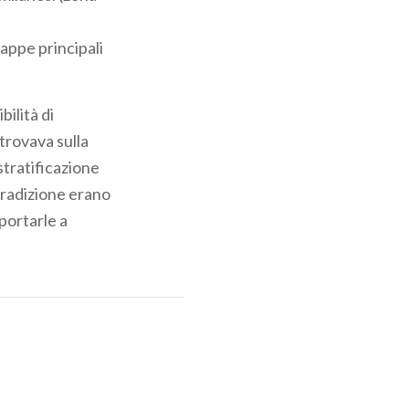
tappe principali
bilità di
 trovava sulla
tratificazione
 tradizione erano
portarle a