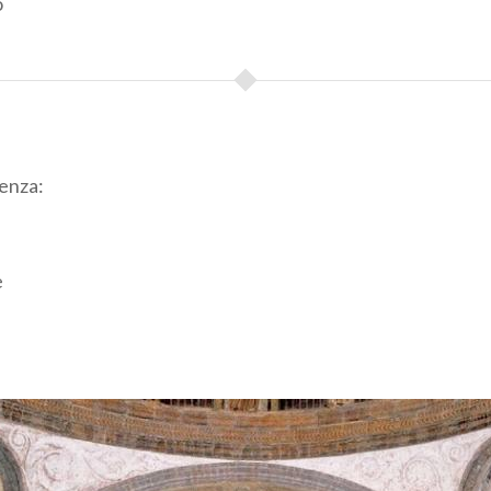
o
enza:
e