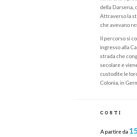
pane
della Darsena, 
Attraverso la st
che avevano res
Il percorso si co
ingresso alla Ca
strada che cong
secolare e viene
custodite le lo
Colonia, in Ger
COSTI
15
A partire da