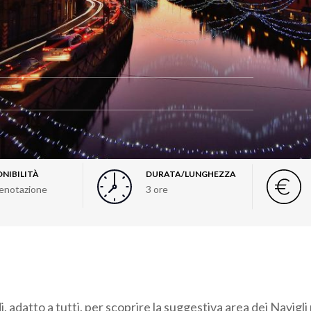
o
ONIBILITÀ
DURATA/LUNGHEZZA
enotazione
3 ore
di, adatto a tutti, per scoprire la suggestiva area dei Navigli