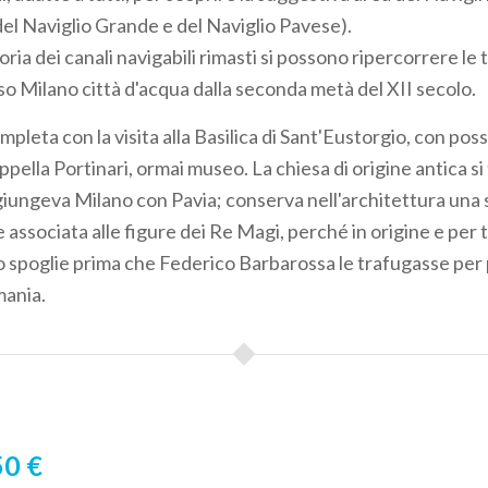
del Naviglio Grande e del Naviglio Pavese).
oria dei canali navigabili rimasti si possono ripercorrere le 
o Milano città d'acqua dalla seconda metà del XII secolo.
mpleta con la visita alla Basilica di Sant'Eustorgio, con possi
ppella Portinari, ormai museo. La chiesa di origine antica si
iungeva Milano con Pavia; conserva nell'architettura una s
 associata alle figure dei Re Magi, perché in origine e per
ro spoglie prima che Federico Barbarossa le trafugasse per 
mania.
0 €