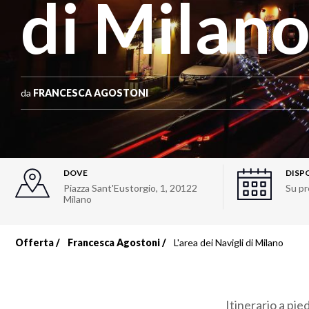
di Milan
da
FRANCESCA AGOSTONI
DOVE
DISP
Piazza Sant'Eustorgio, 1
,
20122
Su pr
Milano
Offerta
Francesca Agostoni
L'area dei Navigli di Milano
Briciole
di
Itinerario a pie