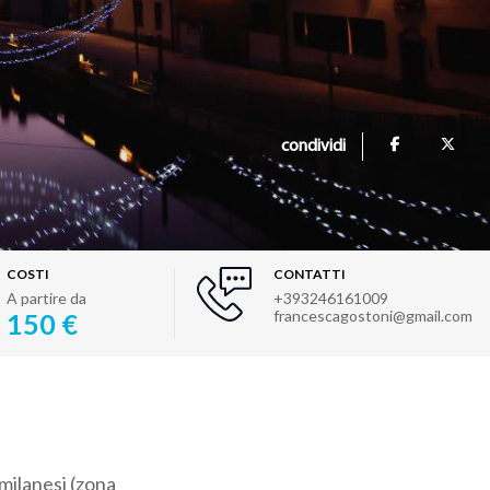
condividi
COSTI
CONTATTI
A partire da
+393246161009
francescagostoni@gmail.com
150 €
 milanesi (zona