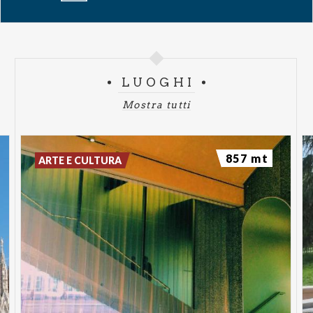
Prince. La rivista Guitar World afferma che The
Rocket potrebbe essere la costruzione di chitarra
più audace del 2025.
LUOGHI
Virgin Radio è radio ufficiale del concerto italiano di
Mostra tutti
Des Rocs.
Venerdì 23 Ottobre 2026
857 mt
ARTE E CULTURA
- Milano, Lime: via Tullo Massarani, 6
- Inizio concerti h. 20:30
DES ROCS
Europe 2026
Special guest: Finn Forster
Biglietti
Posto Unico
€ 28,75