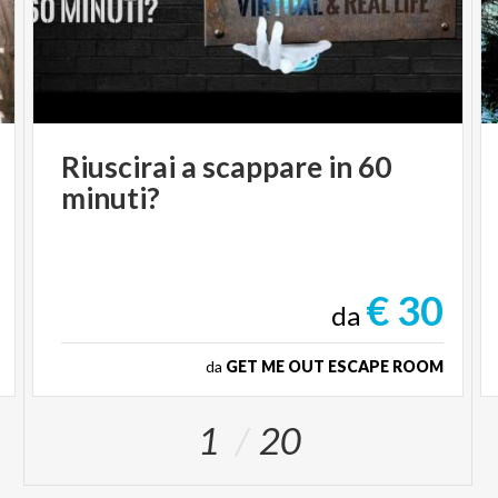
Riuscirai
a
scappare
in
60
minuti?
€ 30
da
da
GET ME OUT ESCAPE ROOM
1
20