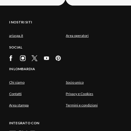
I NOSTRI SITI
ariaspa.it
Area operatori
SOCIAL
IN LOMBARDIA
Chi siamo
Socio unico
Contatti
Privacy e Cookies
Area stampa
Termini e condizioni
INTEGRATO CON