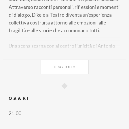
Attraverso racconti personali, riflessioni e momenti
di dialogo, Dikele a Teatro diventa un’esperienza
collettiva costruita attorno alle emozioni, alle
fragilità e alle storie che accomunano tutti.
Una scena scarna con al centro l’unicità di Antonio
che ha fatto del racconto in tutte le sue forme,
dall’intervista al romanzo, dalla regia al podcasting,
LEGGI TUTTO
fino alle forme di media più contemporanee.
Biglietti
Platea Visibilita Ridotta
€ 29,90
Platea
€ 32,90
ORARI
21:00