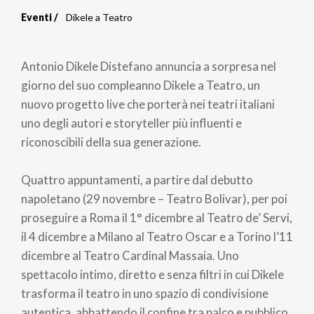
Eventi
Dikele a Teatro
Briciole
di
Antonio Dikele Distefano annuncia a sorpresa nel
pane
giorno del suo compleanno Dikele a Teatro, un
nuovo progetto live che porterà nei teatri italiani
uno degli autori e storyteller più influenti e
riconoscibili della sua generazione.
Quattro appuntamenti, a partire dal debutto
napoletano (29 novembre – Teatro Bolivar), per poi
proseguire a Roma il 1° dicembre al Teatro de’ Servi,
il 4 dicembre a Milano al Teatro Oscar e a Torino l’11
dicembre al Teatro Cardinal Massaia. Uno
spettacolo intimo, diretto e senza filtri in cui Dikele
trasforma il teatro in uno spazio di condivisione
autentica, abbattendo il confine tra palco e pubblico.