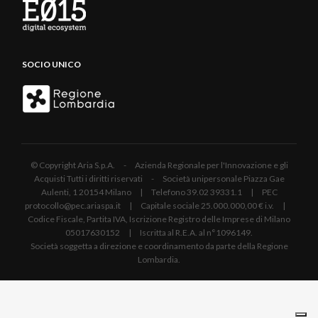
SOCIO UNICO
© Copyright Aria S.p.A. - Azienda Regionale per l'Innovazione e gli
Acquisti Tutti i diritti riservati - Società unipersonale Piazza Gae
Aulenti, 1 20154 Milano | Telefono 39.02 39331.1 | PEC
protocollo@pec.ariaspa.it | Capitale sociale 25.000.000,00 € i.v. |
Codice Fiscale, Partita IVA, Iscrizione Registro delle Imprese di Milano
05017630152 | Iscritta al R.E.A. al n°1096149.
Società soggetta a direzione e coordinamento da parte della Regione
Lombardia.