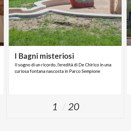
I
Bagni
misteriosi
Il
sogno
di
un
ricordo,
l’eredità
di
De
Chirico
in
una
curiosa
fontana
nascosta
in
Parco
Sempione
1
20