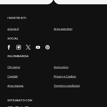
I NOSTRI SITI
ariaspa.it
Area operatori
SOCIAL
IN LOMBARDIA
Chi siamo
Socio unico
Contatti
Privacy e Cookies
Area stampa
Termini e condizioni
INTEGRATO CON