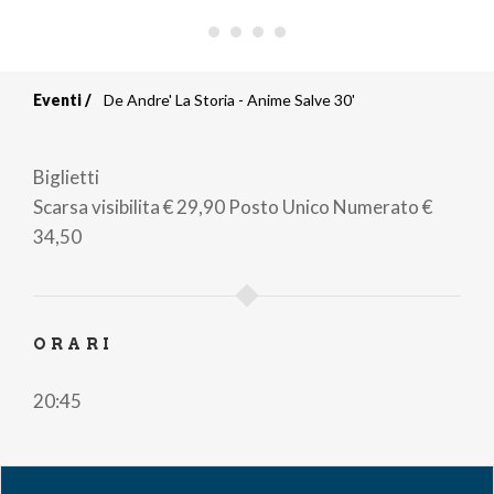
Eventi
De Andre' La Storia - Anime Salve 30'
Briciole
di
Biglietti
pane
Scarsa visibilita
€ 29,90
Posto Unico Numerato
€
34,50
ORARI
20:45