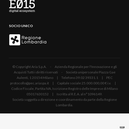
SOCIO UNICO
© Copyright Aria S.p.A. - Azienda Regionale per l'Innovazione e gli
Acquisti Tutti i diritti riservati - Società unipersonale Piazza Gae
Aulenti, 1 20154 Milano | Telefono 39.02 39331.1 | PEC
protocollo@pec.ariaspa.it | Capitale sociale 25.000.000,00 € i.v. |
Codice Fiscale, Partita IVA, Iscrizione Registro delle Imprese di Milano
05017630152 | Iscritta al R.E.A. al n°1096149.
Società soggetta a direzione e coordinamento da parte della Regione
Lombardia.