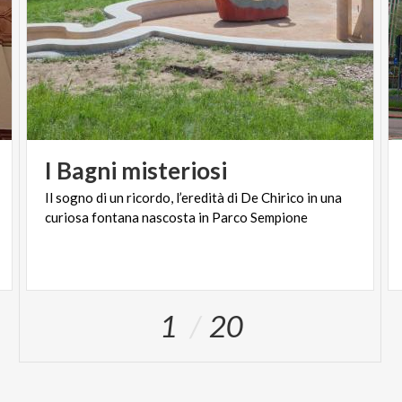
I
Bagni
misteriosi
Il
sogno
di
un
ricordo,
l’eredità
di
De
Chirico
in
una
curiosa
fontana
nascosta
in
Parco
Sempione
1
20