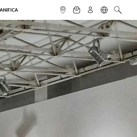
IANIFICA
INFOPOINT
NEWSLETTER
ISCRIVITI
LINGUA
CERCA