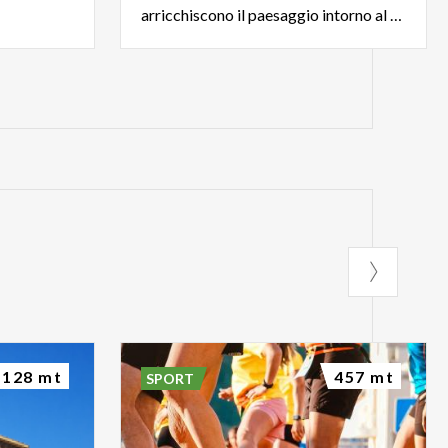
arricchiscono il paesaggio intorno al Lago di Olginate.
128 mt
457 mt
SPORT