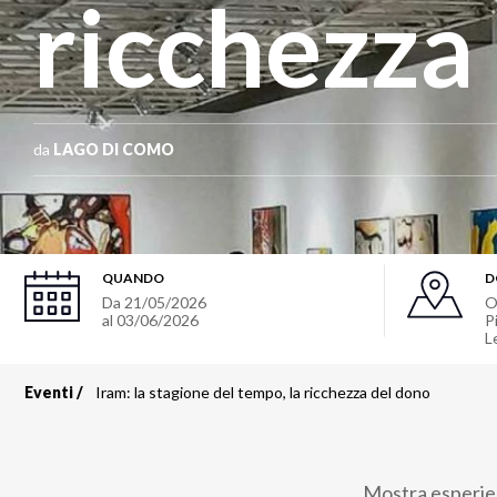
ricchezza
da
LAGO DI COMO
QUANDO
D
Da
21/05/2026
O
al
03/06/2026
P
L
Eventi
Iram: la stagione del tempo, la ricchezza del dono
Briciole
di
Mostra esperien