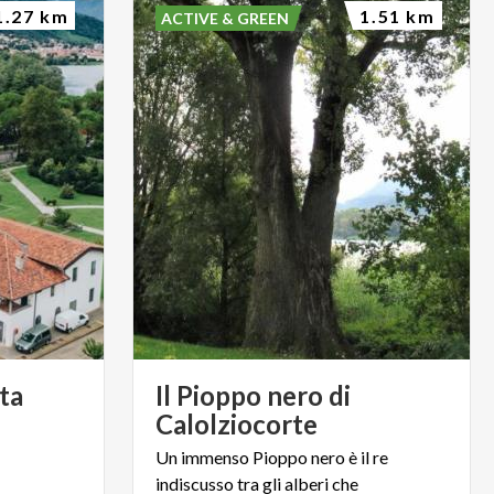
1.27 km
1.51 km
ACTIVE & GREEN
ta
Il Pioppo nero di
Calolziocorte
Un immenso Pioppo nero è il re
indiscusso tra gli alberi che