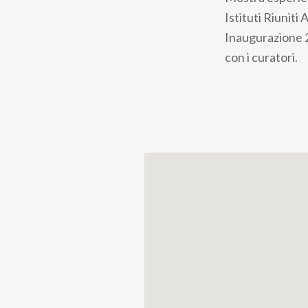
pane
Istituti Riuniti 
Inaugurazione 2
con i curatori.