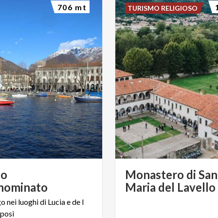
706 mt
TURISMO RELIGIOSO
lo
Monastero di San
nnominato
Maria del Lavello
go
nei
luoghi
di
Lucia
e
de
I
posi