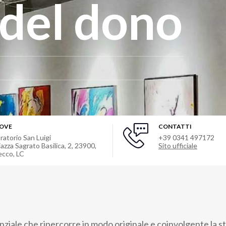
 del dono
OVE
CONTATTI
ratorio San Luigi
+39 0341 497172
iazza Sagrato Basilica, 2, 23900,
Sito ufficiale
ecco, LC
ziale che ripercorre in modo originale e coinvolgente la st