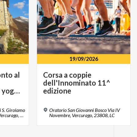
19/09/2026
nto al
Corsa a coppie
dell'Innominato 11^
dell'Innominato e yoga nella natura
edizione
i S. Girolamo
Oratorio San Giovanni Bosco Via IV
Via Papa Giovanni XXIII, Vercurago, 23808
Novembre, Vercurago, 23808, LC