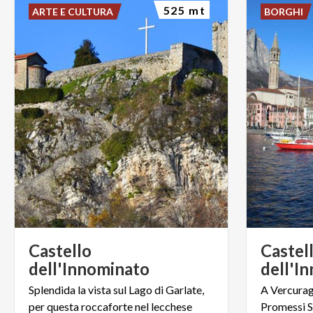
525 mt
ARTE E CULTURA
BORGHI
Castello
Castel
dell'Innominato
dell'I
Splendida
la
vista
sul
Lago
di
Garlate,
A
Vercura
per
questa
roccaforte
nel
lecchese
Promessi
S