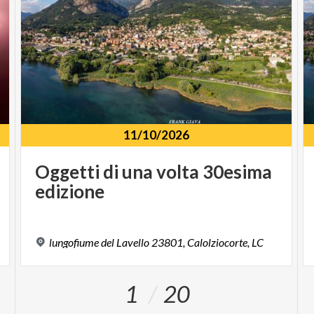
11/10/2026
Oggetti
di
una
volta
30esima
edizione
lungofiume
del
Lavello
23801,
Calolziocorte,
LC
1
20