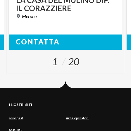
IL
CORAZZIERE
Merone
CONTATTA
1
20
I NOSTRI SITI
ariaspa.it
Area operatori
SOCIAL