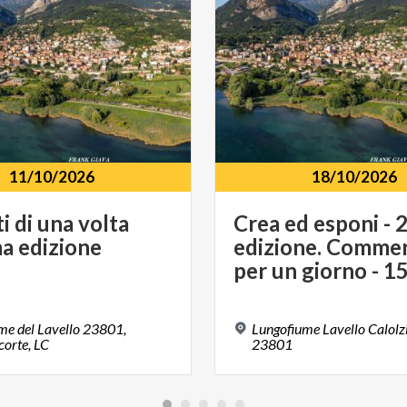
11/10/2026
18/10/2026
i
di
una
volta
Crea ed esponi - 
ma
edizione
edizione. Commer
me del Lavello 23801,
Lungofiume Lavello Calolzi
corte, LC
23801