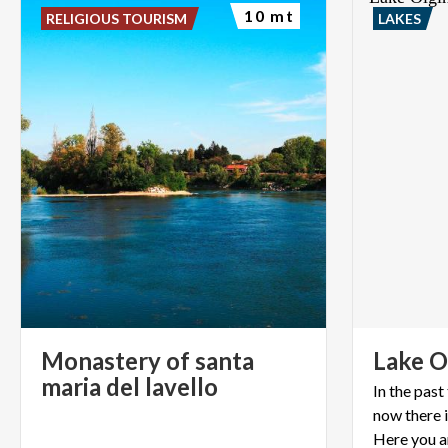
10 mt
RELIGIOUS TOURISM
LAKES
Monastery of santa
Lake
O
maria del lavello
In the pas
now there i
Here you a