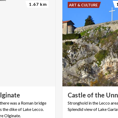
1.67 km
ART & CULTURE
lginate
Castle
of
the
Unn
t there was a Roman bridge
Stronghold
in
the
Lecco
are
s the dike of Lake Lecco.
Splendid
view
of
Lake
Garla
re Olginate.