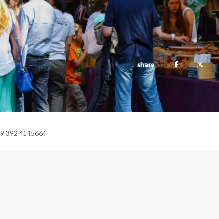
share
39 392 4145664