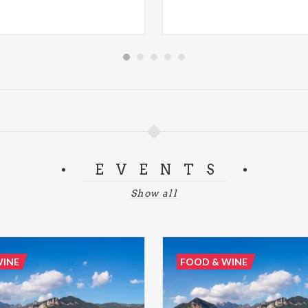
EVENTS
Show all
WINE
FOOD & WINE