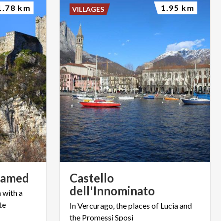
1.78 km
1.95 km
VILLAGES
amed
Castello
dell'Innominato
a
with
a
te
In
Vercurago,
the
places
of
Lucia
and
the
Promessi
Sposi