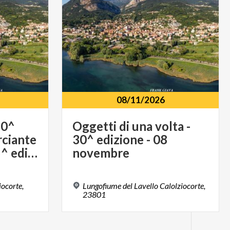
08/11/2026
20^
Oggetti di una volta -
ciante
30^ edizione - 08
per un giorno - 15^ edizione - 18 ottobre
novembre
ocorte,
Lungofiume del Lavello Calolziocorte,
23801