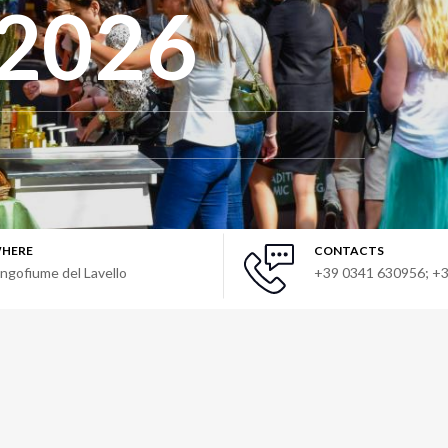
o 2026
HERE
CONTACTS
ungofiume del Lavello
+39 0341 630956; +