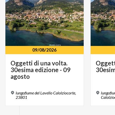
09/08/2026
Oggetti di una volta.
Oggett
30esima edizione - 09
30esi
agosto
lungofiume del Lavello Calolziocorte,
lungofiu
23801
Calolzio