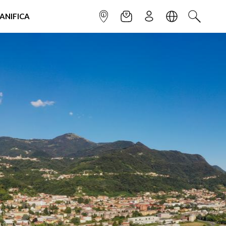
IANIFICA
INFOPOINT
NEWSLETTER
ISCRIVITI
LINGUA
CERCA