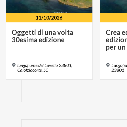
11/10/2026
Oggetti
di
una
volta
Crea e
30esima
edizione
edizio
lungofiume del Lavello 23801,
Lungofiu
Calolziocorte, LC
23801