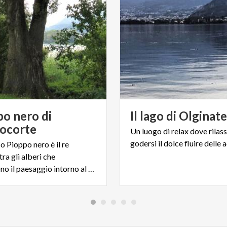
po nero di
Il
lago
di
Olginat
iocorte
Un
luogo
di
relax
dove
rilas
godersi
il
dolce
fluire
delle
a
 Pioppo nero è il re
tra gli alberi che
arricchiscono il paesaggio intorno al Lago di Olginate.