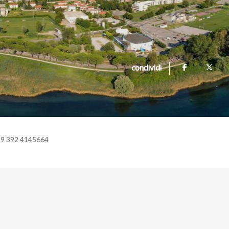
condividi
39 392 4145664