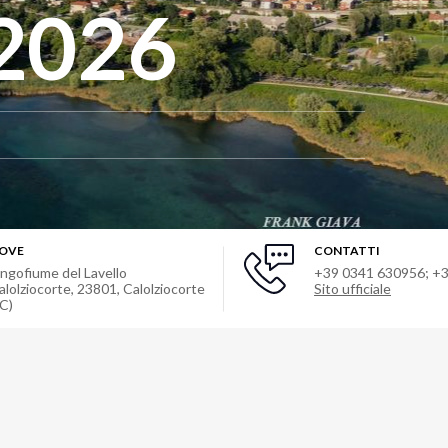
 2026
OVE
CONTATTI
ungofiume del Lavello
+39 0341 630956; +
alolziocorte, 23801
,
Calolziocorte
Sito ufficiale
LC)