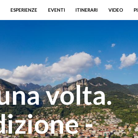
ESPERIENZE
EVENTI
ITINERARI
VIDEO
P
una volta.
izione -