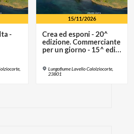
15/11/2026
ta -
Crea ed esponi - 20^
edizione. Commerciante
per un giorno - 15^ edizione - 15 novembre
olziocorte,
Lungofiume Lavello Calolziocorte,
23801