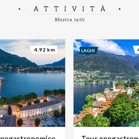
ATTIVITÀ
Mostra tutti
4.92 km
LAGHI
nogastronomico
Tour
enogastron