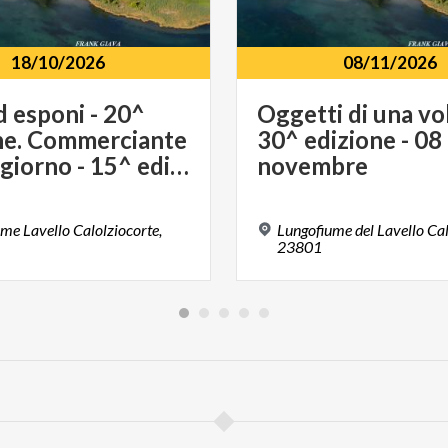
18/10/2026
08/11/2026
d esponi - 20^
Oggetti di una vol
ne. Commerciante
30^ edizione - 08
per un giorno - 15^ edizione - 18 ottobre
novembre
me Lavello Calolziocorte,
Lungofiume del Lavello Cal
23801