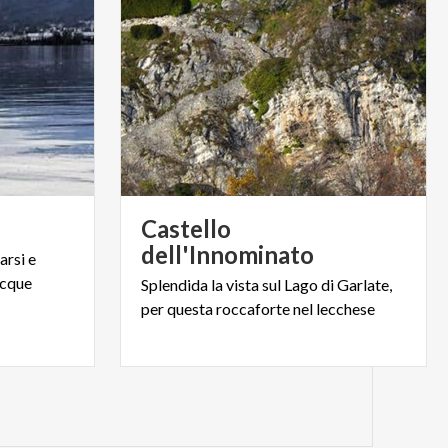
e
Castello
dell'Innominato
sarsi
e
cque
Splendida
la
vista
sul
Lago
di
Garlate,
per
questa
roccaforte
nel
lecchese