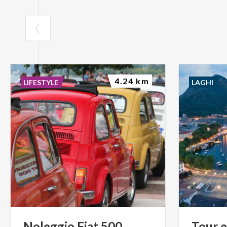
4.24 km
LIFESTYLE
LAGHI
Noleggio
Fiat
500
Tour
e