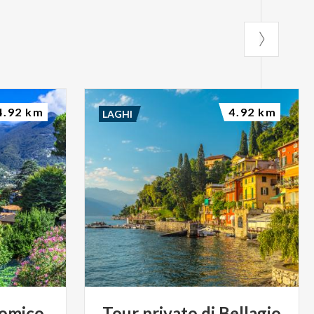
4.92 km
4.92 km
LAGHI
omico
Tour
privato
di
Bellagio