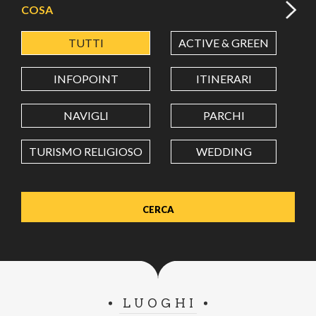
COSA
TUTTI
ACTIVE & GREEN
A
LATITUDINE
INFOPOINT
ITINERARI
LONGITUDINE
NAVIGLI
PARCHI
TURISMO RELIGIOSO
WEDDING
Value in decimal degrees. Use dot (.) as decimal separator.
LUOGHI