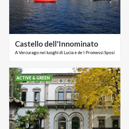
Castello
dell'Innominato
A
Vercurago
nei
luoghi
di
Lucia
e
de
I
Promessi
Sposi
ACTIVE & GREEN