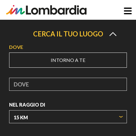
Salta
al
CERCA IL TUO LUOGO
contenuto
DOVE
principale
INTORNO A TE
DOVE
NEL RAGGIO DI
ORIGIN COORDINATES