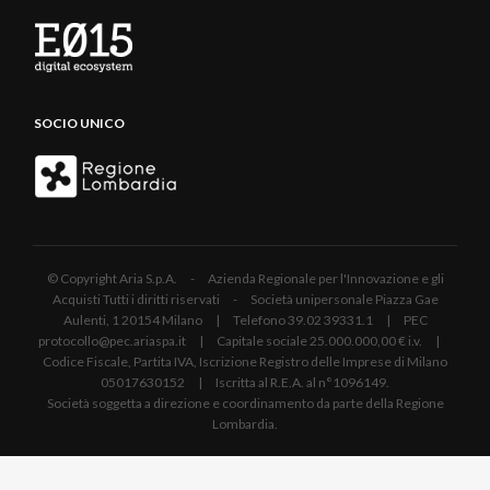
SOCIO UNICO
© Copyright Aria S.p.A. - Azienda Regionale per l'Innovazione e gli
Acquisti Tutti i diritti riservati - Società unipersonale Piazza Gae
Aulenti, 1 20154 Milano | Telefono 39.02 39331.1 | PEC
protocollo@pec.ariaspa.it | Capitale sociale 25.000.000,00 € i.v. |
Codice Fiscale, Partita IVA, Iscrizione Registro delle Imprese di Milano
05017630152 | Iscritta al R.E.A. al n°1096149.
Società soggetta a direzione e coordinamento da parte della Regione
Lombardia.