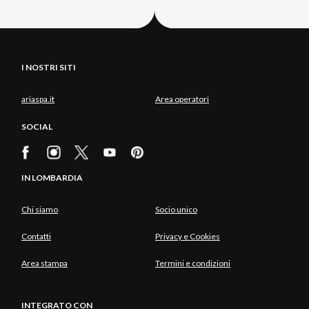
I NOSTRI SITI
ariaspa.it
Area operatori
SOCIAL
IN LOMBARDIA
Chi siamo
Socio unico
Contatti
Privacy e Cookies
Area stampa
Termini e condizioni
INTEGRATO CON